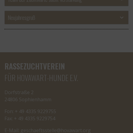
Neujahresgruß
RASSEZUCHTVEREIN
FÜR HOVAWART-HUNDE E.V.
Dorfstraße 2
24806 Sophienhamm
Fon: + 49 4335 9229755
Fax: + 49 4335 9229754
E-Mail:
cseg
tfeah
letss
oh@el
rawav
gro.t