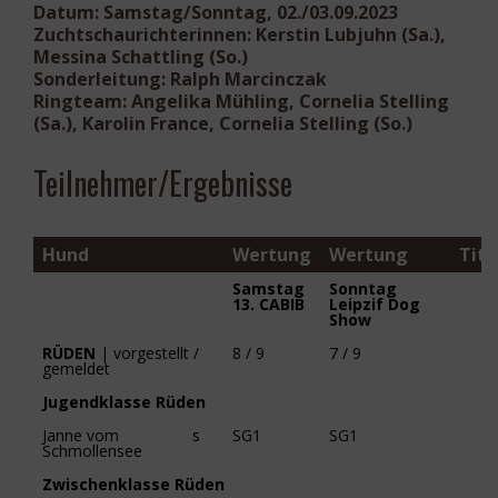
Datum:
Samstag/Sonntag, 02./03.09.2023
Zuchtschaurichterinnen:
Kerstin Lubjuhn (Sa.),
Messina Schattling (So.)
Sonderleitung:
Ralph Marcinczak
Ringteam:
Angelika Mühling, Cornelia Stelling
(Sa.), Karolin France, Cornelia Stelling (So.)
Teilnehmer/Ergebnisse
Hund
Wertung
Wertung
Tite
Samstag
Sonntag
13. CABIB
Leipzif Dog
Show
RÜDEN
| vorgestellt /
8 / 9
7 / 9
gemeldet
Jugendklasse Rüden
Janne vom
s
SG1
SG1
Schmollensee
Zwischenklasse Rüden