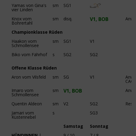
Yamas von Gina's
sm
SG1
vier Linden
Knox vom
sm
disq.
V1, BOB
Anw.
Bohrertahl
Championklasse Rüden
Haakon vom
sm
SG1
V1
Schmollensee
Biko vom Fährhof
s
SG2
SG2
Offene Klasse Rüden
Aron vom Vilsfeld
sm
SG
V1
Anw.
CACI
Imaro vom
sm
V1, BOB
Anw.
Schmollensee
Quentin Aldeon
sm
V2
SG2
Res.
Jamari vom
s
SG3
Küstennebel
Samstag
Sonntag
HÜNDINNEN
|
9 / 10
7 / 8