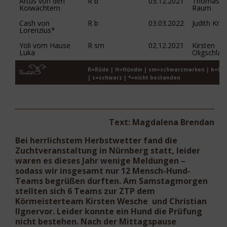
Artus von den
R b
03.12.2021
Thomas
Koiwächtern
Raum
Cash von
R b
03.03.2022
Judith Krel
Lorenzius*
Yoli vom Hause
R sm
02.12.2021
Kirsten
Luka
Oligschlae
R=Rüde | H=Hündin | sm=schwarzmarken | b=bl
| s=schwarz | *=nicht bestanden
Text: Magdalena Brendan
Bei herrlichstem Herbstwetter fand die
Zuchtveranstaltung in Nürnberg statt, leider
waren es dieses Jahr wenige Meldungen –
sodass wir insgesamt nur 12 Mensch-Hund-
Teams begrüßen durften. Am Samstagmorgen
stellten sich 6 Teams zur ZTP dem
Körmeisterteam Kirsten Wesche und Christian
Ilgnervor. Leider konnte ein Hund die Prüfung
nicht bestehen. Nach der Mittagspause