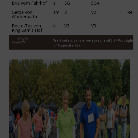
Bria vom Fährhof
s
SG
SG4
Gerda von
sm
V
V2
Res.
Wackerbarth
Becru-Taz von
b
V3
V3
King Sam's Hof
Wertnoten: vv=viel versprechend | V=Vorzüglich 
of Opposite Sex