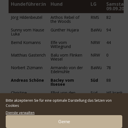
Hundeführer:in
Hund
LG
Samstag
09.09.202
Jörg Hildenbeutel
Arthos Rebel of
RMS
82
the Woods
Sunny vom Hause
Günther Hujara
BaWü
94
Luka
Bernd Komanns
Elfe vom
NRW
44
Wittegrund
Matthias Gasterich
Balu vom Flinken
NRW
0
Wiesel
Norbert Zizmann
Armando von der
BaWü
78
Edelmühle
Andreas Schöne
Bacley vom
Süd
88
Ilsesee
Christine
Elliot von den
Süd
HF krank
Weyhersmüller
Arkaden
Bitte akzeptieren Sie für eine optimale Darstellung das Setzen von
Daniela Korn
Frini von Kalsinus
RMS
89
Cookies
Dienste verwalten
IFH=Internationale
Fährtenhundeprüfung
Gerne