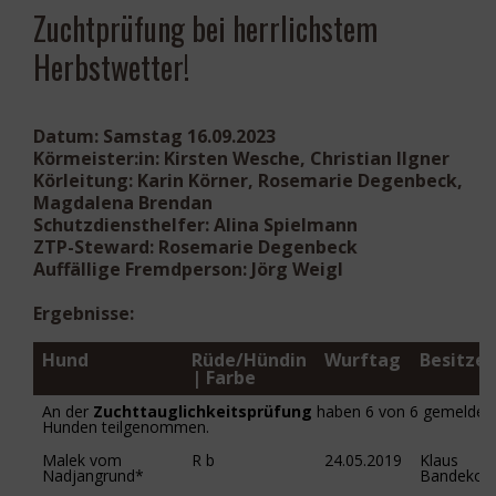
Zuchtprüfung bei herrlichstem
Herbstwetter!
Datum
: Samstag 16.09.2023
Körmeister:in
: Kirsten Wesche, Christian Ilgner
Körleitung
: Karin Körner, Rosemarie Degenbeck,
Magdalena Brendan
Schutzdiensthelfer
: Alina Spielmann
ZTP-Steward
: Rosemarie Degenbeck
Auffällige Fremdperson
: Jörg Weigl
Ergebnisse:
Hund
Rüde/Hündin
Wurftag
Besitzer
| Farbe
An der
Zuchttauglichkeitsprüfung
haben 6 von 6 gemeldet
Hunden teilgenommen.
Malek vom
R b
24.05.2019
Klaus
Nadjangrund*
Bandekow