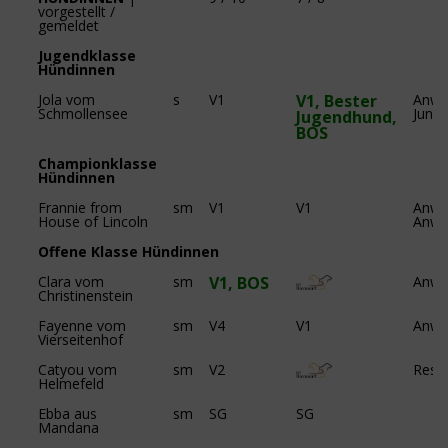
vorgestellt /
gemeldet
Jugendklasse
Hündinnen
Jola vom
s
V1
V1,
Bester
Anw.
Schmollensee
Jungh
Jugendhund,
BOS
Championklasse
Hündinnen
Frannie from
sm
V1
V1
Anw.
House of Lincoln
Anw.
Offene Klasse Hündinnen
Clara vom
sm
V1,
BOS
Anw.
Christinenstein
Fayenne vom
sm
V4
V1
Anw.
Vierseitenhof
Catyou vom
sm
V2
Res.
Helmefeld
Ebba aus
sm
SG
SG
Mandana