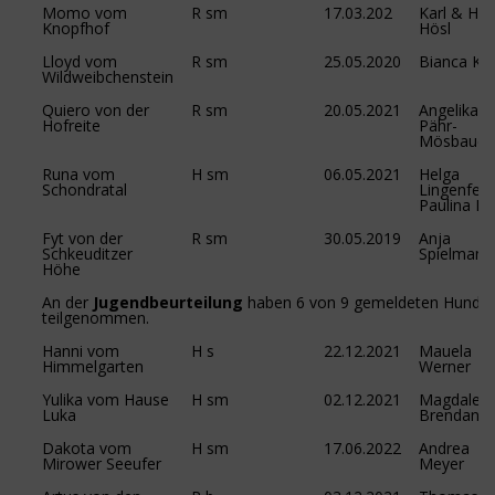
Momo vom
R sm
17.03.202
Karl & Hel
Knopfhof
Hösl
Lloyd vom
R sm
25.05.2020
Bianca Kö
Wildweibchenstein
Quiero von der
R sm
20.05.2021
Angelika
Hofreite
Pähr-
Mösbauer
Runa vom
H sm
06.05.2021
Helga
Schondratal
Lingenfeld
Paulina Fr
Fyt von der
R sm
30.05.2019
Anja
Schkeuditzer
Spielmann
Höhe
An der
Jugendbeurteilung
haben 6 von 9 gemeldeten Hunde
teilgenommen.
Hanni vom
H s
22.12.2021
Mauela
Himmelgarten
Werner
Yulika vom Hause
H sm
02.12.2021
Magdalen
Luka
Brendan
Dakota vom
H sm
17.06.2022
Andrea
Mirower Seeufer
Meyer