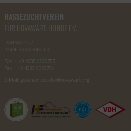
RASSEZUCHTVEREIN
FÜR HOVAWART-HUNDE E.V.
Dorfstraße 2
24806 Sophienhamm
Fon: + 49 4335 9229755
Fax: + 49 4335 9229754
E-Mail:
cseg
tfeah
letss
oh@el
rawav
gro.t