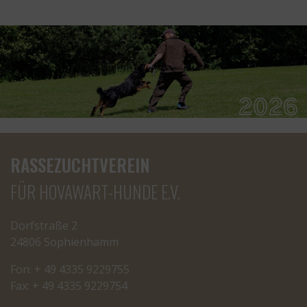
RASSEZUCHTVEREIN
FÜR HOVAWART-HUNDE E.V.
Dorfstraße 2
24806 Sophienhamm
Fon: + 49 4335 9229755
Fax: + 49 4335 9229754