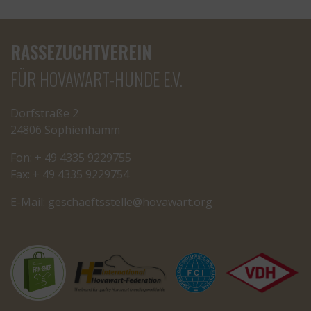
RASSEZUCHTVEREIN
FÜR HOVAWART-HUNDE E.V.
Dorfstraße 2
24806 Sophienhamm
Fon: + 49 4335 9229755
Fax: + 49 4335 9229754
E-Mail:
cseg
tfeah
letss
oh@el
rawav
gro.t