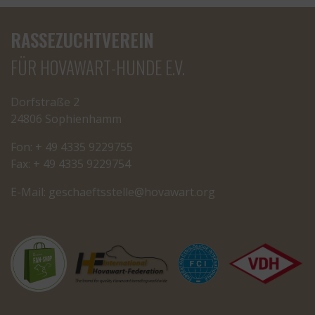
RASSEZUCHTVEREIN
FÜR HOVAWART-HUNDE E.V.
Dorfstraße 2
24806 Sophienhamm
Fon: + 49 4335 9229755
Fax: + 49 4335 9229754
E-Mail:
cseg
tfeah
letss
oh@el
rawav
gro.t