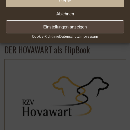
Gerne
Ablehnen
Einstellungen anzeigen
2026-08-01
LG Süd in Wort und Bild | 2024 …
Mehr
Cookie-Richtlinie
Datenschutz
Impressum
DER HOVAWART als FlipBook