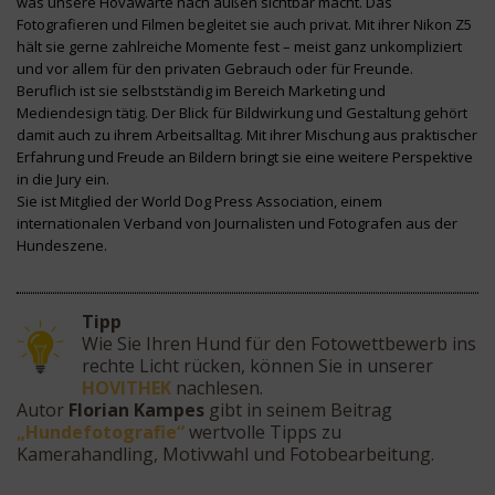
was unsere Hovawarte nach außen sichtbar macht. Das
Fotografieren und Filmen begleitet sie auch privat. Mit ihrer Nikon Z5
hält sie gerne zahlreiche Momente fest – meist ganz unkompliziert
und vor allem für den privaten Gebrauch oder für Freunde.
Beruflich ist sie selbstständig im Bereich Marketing und
Mediendesign tätig. Der Blick für Bildwirkung und Gestaltung gehört
damit auch zu ihrem Arbeitsalltag. Mit ihrer Mischung aus praktischer
Erfahrung und Freude an Bildern bringt sie eine weitere Perspektive
in die Jury ein.
Sie ist Mitglied der World Dog Press Association, einem
internationalen Verband von Journalisten und Fotografen aus der
Hundeszene.
Tipp
Wie Sie Ihren Hund für den Fotowettbewerb ins
rechte Licht rücken, können Sie in unserer
HOVITHEK
nachlesen.
Autor
Florian Kampes
gibt in seinem Beitrag
„Hundefotografie“
wertvolle Tipps zu
Kamerahandling, Motivwahl und Fotobearbeitung.