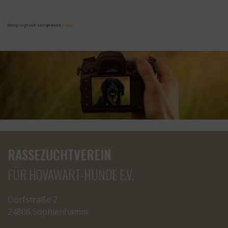
Beitrag eingestellt durch
presse.
olnds
RASSEZUCHTVEREIN
FÜR HOVAWART-HUNDE E.V.
Dorfstraße 2
24806 Sophienhamm