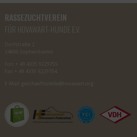
RASSEZUCHTVEREIN
FÜR HOVAWART-HUNDE E.V.
Dorfstraße 2
24806 Sophienhamm
Fon: + 49 4335 9229755
Fax: + 49 4335 9229754
E-Mail:
cseg
tfeah
letss
oh@el
rawav
gro.t