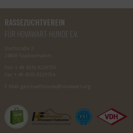
RASSEZUCHTVEREIN
FÜR HOVAWART-HUNDE E.V.
Dorfstraße 2
24806 Sophienhamm
Fon: + 49 4335 9229755
Fax: + 49 4335 9229754
E-Mail:
cseg
tfeah
letss
oh@el
rawav
gro.t