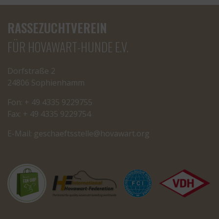
RASSEZUCHTVEREIN
FÜR HOVAWART-HUNDE E.V.
Dorfstraße 2
24806 Sophienhamm
Fon: + 49 4335 9229755
Fax: + 49 4335 9229754
E-Mail:
cseg
tfeah
letss
oh@el
rawav
gro.t