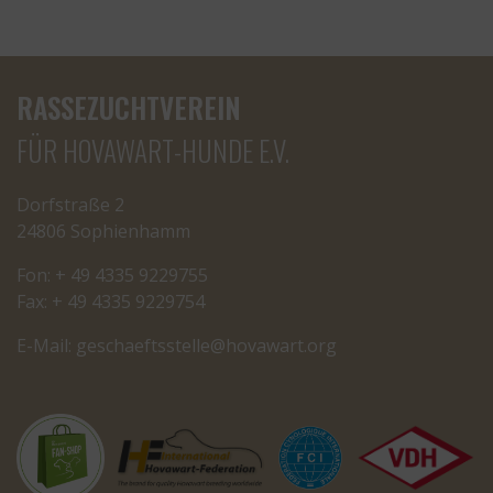
RASSEZUCHTVEREIN
FÜR HOVAWART-HUNDE E.V.
Dorfstraße 2
24806 Sophienhamm
Fon: + 49 4335 9229755
Fax: + 49 4335 9229754
E-Mail:
cseg
tfeah
letss
oh@el
rawav
gro.t