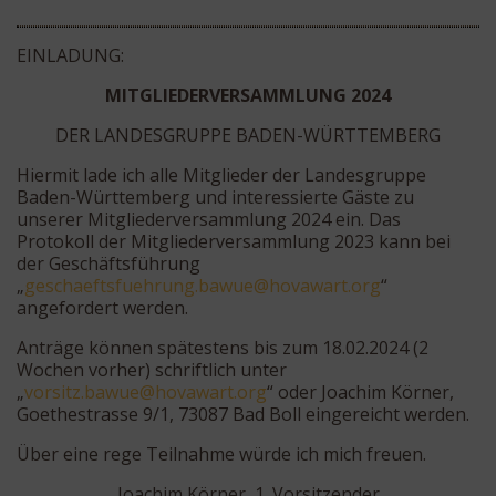
EINLADUNG:
MITGLIEDERVERSAMMLUNG 2024
DER LANDESGRUPPE BADEN-WÜRTTEMBERG
Hiermit lade ich alle Mitglieder der Landesgruppe
Baden-Württemberg und interessierte Gäste zu
unserer Mitgliederversammlung 2024 ein. Das
Protokoll der Mitgliederversammlung 2023 kann bei
der Geschäftsführung
„
eg
eahcs
ufstf
nurhe
wab.g
oh@eu
rawav
gro.t
“
angefordert werden.
Anträge können spätestens bis zum 18.02.2024 (2
Wochen vorher) schriftlich unter
„
v
tisro
wab.z
oh@eu
rawav
gro.t
“ oder Joachim Körner,
Goethestrasse 9/1, 73087 Bad Boll eingereicht werden.
Über eine rege Teilnahme würde ich mich freuen.
Joachim Körner, 1. Vorsitzender