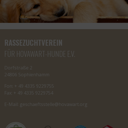
RASSEZUCHTVEREIN
FÜR HOVAWART-HUNDE E.V.
Dorfstraße 2
24806 Sophienhamm
Fon: + 49 4335 9229755
Fax: + 49 4335 9229754
E-Mail:
cseg
tfeah
letss
oh@el
rawav
gro.t