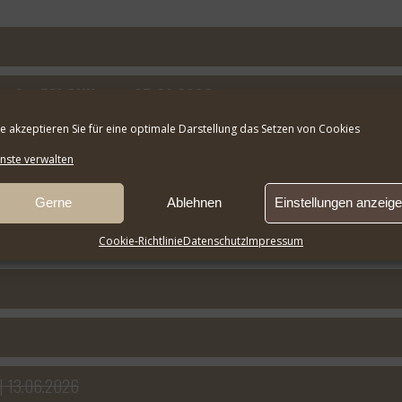
s der FCI GHK vom 05.01.2026
te akzeptieren Sie für eine optimale Darstellung das Setzen von Cookies
3.2026
nste verwalten
Gerne
Ablehnen
Einstellungen anzeig
Cookie-Richtlinie
Datenschutz
Impressum
 | 13.06.2026