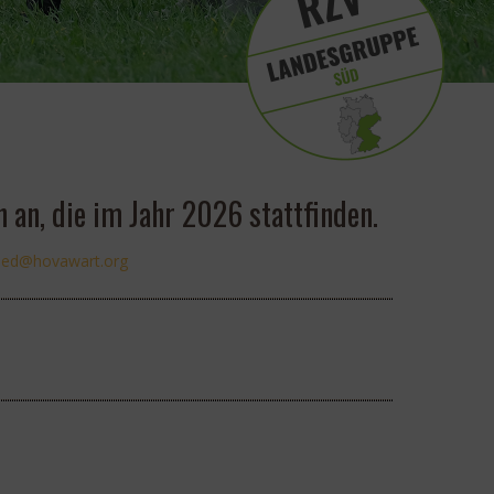
 an, die im Jahr 2026 stattfinden.
r
oh@de
rawav
gro.t