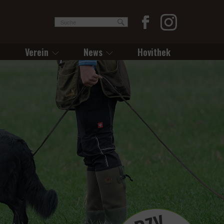
Verein
News
Hovithek