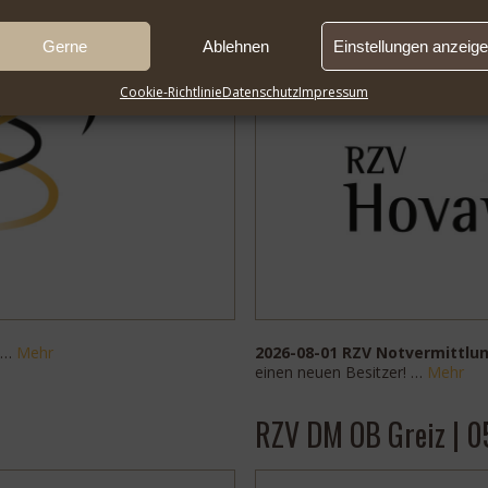
Gerne
Ablehnen
Einstellungen anzeig
Cookie-Richtlinie
Datenschutz
Impressum
 …
Mehr
2026-08-01 RZV Notvermittlu
einen neuen Besitzer! …
Mehr
RZV DM OB Greiz | 0