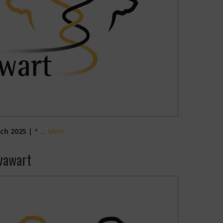
ch 2025 |
* …
Mehr
ovawart