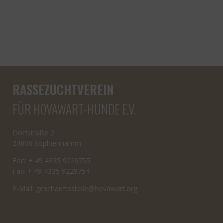
RASSEZUCHTVEREIN
FÜR HOVAWART-HUNDE E.V.
Dorfstraße 2
24806 Sophienhamm
Fon: + 49 4335 9229755
Fax: + 49 4335 9229754
E-Mail:
cseg
tfeah
letss
oh@el
rawav
gro.t