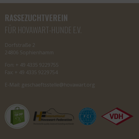
RASSEZUCHTVEREIN
FÜR HOVAWART-HUNDE E.V.
Dorfstraße 2
24806 Sophienhamm
Fon: + 49 4335 9229755
Fax: + 49 4335 9229754
E-Mail:
cseg
tfeah
letss
oh@el
rawav
gro.t