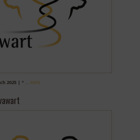
ch 2025 |
* …
Mehr
ovawart