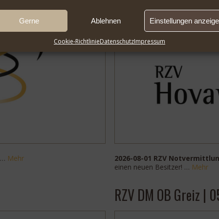
Gerne
Ablehnen
Einstellungen anzeig
Cookie-Richtlinie
Datenschutz
Impressum
 …
Mehr
2026-08-01 RZV Notvermittlu
einen neuen Besitzer! …
Mehr
RZV DM OB Greiz | 0