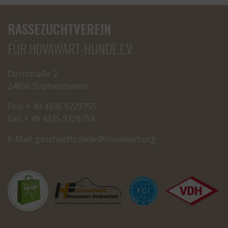
RASSEZUCHTVEREIN
FÜR HOVAWART-HUNDE E.V.
Dorfstraße 2
24806 Sophienhamm
Fon: + 49 4335 9229755
Fax: + 49 4335 9229754
E-Mail:
cseg
tfeah
letss
oh@el
rawav
gro.t