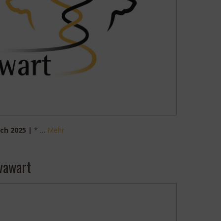
ch 2025 |
* …
Mehr
ovawart