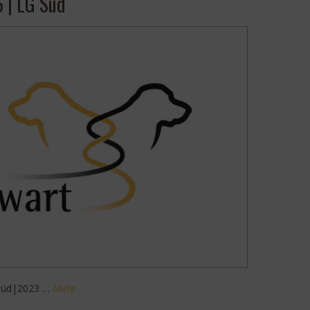
 | LG Süd
Süd|2023 …
Mehr