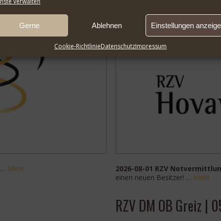
nste verwalten
Gerne
Ablehnen
Einstellungen anzeig
Cookie-Richtlinie
Datenschutz
Impressum
 …
Mehr
2026-08-01 RZV Notvermittlu
einen neuen Besitzer! …
Mehr
RZV DM OB Greiz | 0