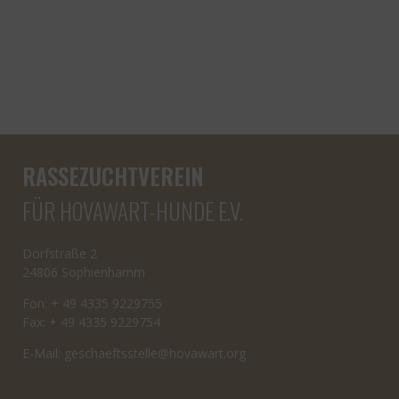
RASSEZUCHTVEREIN
FÜR HOVAWART-HUNDE E.V.
Dorfstraße 2
24806 Sophienhamm
Fon: + 49 4335 9229755
Fax: + 49 4335 9229754
E-Mail:
cseg
tfeah
letss
oh@el
rawav
gro.t