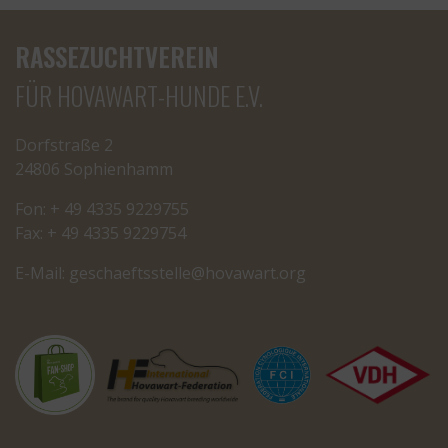
RASSEZUCHTVEREIN
FÜR HOVAWART-HUNDE E.V.
Dorfstraße 2
24806 Sophienhamm
Fon: + 49 4335 9229755
Fax: + 49 4335 9229754
E-Mail:
cseg
tfeah
letss
oh@el
rawav
gro.t