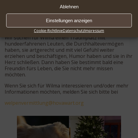
Fahrrad traben lassen werden gut für den
Muskelaufbau und problemlos möglich sein, wenn sie
Ablehnen
alt genug dafür ist.
Aktuell darf sie nur kurze Strecken an der Leine gehen,
Einstellungen anzeigen
damit alles gut verheilt.
Cookie-Richtlinie
Datenschutz
Impressum
Wir suchen für Wilma einen Traumplatz mit
hundeerfahrenen Leuten, die Durchhaltevermögen
haben, sie artgerecht und mit viel Gefühl weiter
erziehen und beschäftigen, Humor haben und sie in ihr
Herz schließen. Dann haben Sie bestimmt bald eine
Freundin fürs Leben, die Sie nicht mehr missen
möchten.
Wenn Sie sich für Wilma interessieren und/oder mehr
Informationen möchten, melden Sie sich bitte bei
eplew
mrevn
ultti
oh@gn
rawav
gro.t