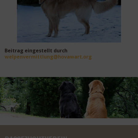
Beitrag eingestellt durch
eplew
mrevn
ultti
oh@gn
rawav
gro.t