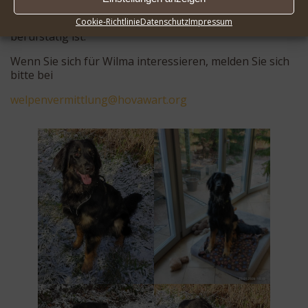
Wilma wird schweren Herzens abgegeben, da der
Besitzer schwer erkrankt ist und die Besitzerin
Cookie-Richtlinie
Datenschutz
Impressum
berufstätig ist.
Wenn Sie sich für Wilma interessieren, melden Sie sich
bitte bei
eplew
mrevn
ultti
oh@gn
rawav
gro.t