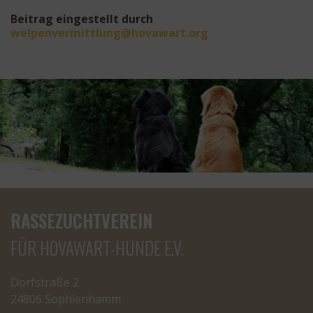
Beitrag eingestellt durch
eplew
mrevn
ultti
oh@gn
rawav
gro.t
RASSEZUCHTVEREIN
FÜR HOVAWART-HUNDE E.V.
Dorfstraße 2
24806 Sophienhamm