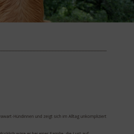
awart-Hündinnen und zeigt sich im Alltag unkompliziert
klich wäre er bei einer Familie, die Lust auf