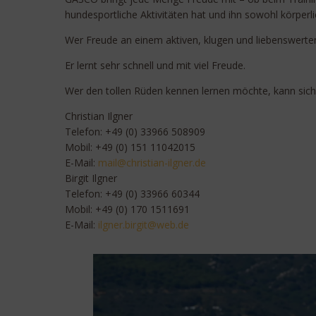
hundesportliche Aktivitäten hat und ihn sowohl körperli
Wer Freude an einem aktiven, klugen und liebenswerte
Er lernt sehr schnell und mit viel Freude.
Wer den tollen Rüden kennen lernen möchte, kann sich 
Christian Ilgner
Telefon: +49 (0) 33966 508909
Mobil: +49 (0) 151 11042015
E-Mail:
liam
irhc@
naits
ngli-
ed.re
Birgit Ilgner
Telefon: +49 (0) 33966 60344
Mobil: +49 (0) 170 1511691
E-Mail:
engli
rib.r
w@tig
ed.be