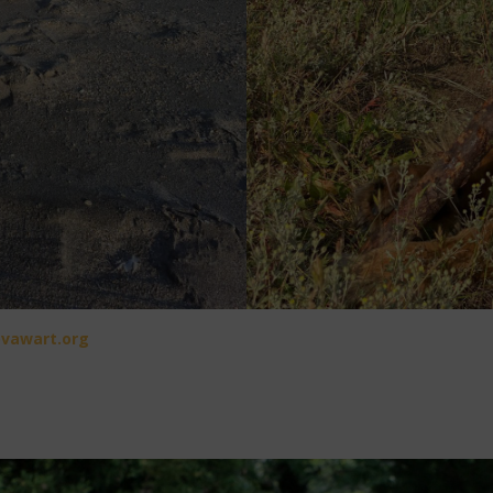
n
rawav
gro.t