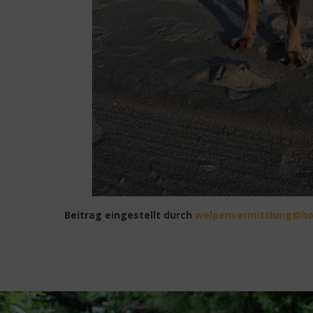
Beitrag eingestellt durch
eplew
mrevn
ultti
oh@g