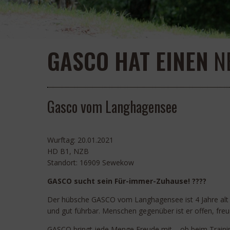
GASCO HAT EINEN
NE
Gasco vom Langhagensee
Wurftag: 20.01.2021
HD B1, NZB
Standort: 16909 Sewekow
GASCO sucht sein Für-immer-Zuhause! ????
Der hübsche GASCO vom Langhagensee ist 4 Jahre alt un
und gut führbar. Menschen gegenüber ist er offen, fre
GASCO bringt jede Menge Freude mit – ob beim Training