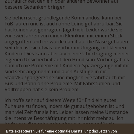
Zutraulichkeit den ein oder anderen Bewohner auf
bessere Gedanken bringen.
Sie beherrscht grundlegende Kommandos, kann bei
Fuß laufen und ist auch ohne Leine gut abrufbar. Sie
hat keinen ausgeprägten Jagdtrieb. Leider wurde sie
vor zwei Jahren von einem Kleinkind mit einem Stock
angegriffen und ihr wurde damit auf die Nase gehauen.
Seit dem ist sie etwas unsicher im Umgang mit kleinen
Kindern. Dies kann aber auch eine Übertragung meiner
eigenen Unsicherheit auf den Hund sein. Vorher gab es
nämlich nie Probleme mit Kindern. Spaziergänge mit ihr
sind sehr angenehm und auch Ausflüge in die
Stadt/Fußgängerzone sind möglich. Sie fährt auch mit
Bus und Bahn ohne Probleme. Mit Fahrstühlen und
Rolltreppen hat sie kein Problem.
Ich hoffe sehr auf diesem Wege für Enid ein gutes
Zuhause zu finden, indem sie gut aufgehoben ist und
man viel Zeit für sie hat. Leider lassen meine Umstände
die intensive Beschäftigung mit ihr nicht mehr zu. Ich
bedauere dies sehr, sehe aber ein, dass es für sie
besser ist in ein neues Zuhause zu kommen.
Bitte akzeptieren Sie für eine optimale Darstellung das Setzen von