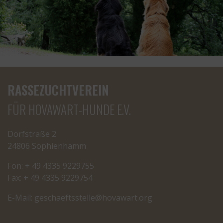
RASSEZUCHTVEREIN
FÜR HOVAWART-HUNDE E.V.
Dorfstraße 2
24806 Sophienhamm
Fon: + 49 4335 9229755
Fax: + 49 4335 9229754
E-Mail:
cseg
tfeah
letss
oh@el
rawav
gro.t