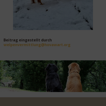
Beitrag eingestellt durch
eplew
mrevn
ultti
oh@gn
rawav
gro.t