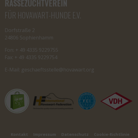
RASSEZUCHTVEREIN
FÜR HOVAWART-HUNDE E.V.
Dorfstraße 2
24806 Sophienhamm
Fon: + 49 4335 9229755
Fax: + 49 4335 9229754
E-Mail:
cseg
tfeah
letss
oh@el
rawav
gro.t
Kontakt
Impressum
Datenschutz
Cookie-Richtlinie