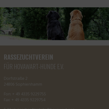
RASSEZUCHTVEREIN
FÜR HOVAWART-HUNDE E.V.
Dorfstraße 2
24806 Sophienhamm
Fon: + 49 4335 9229755
Fax: + 49 4335 9229754