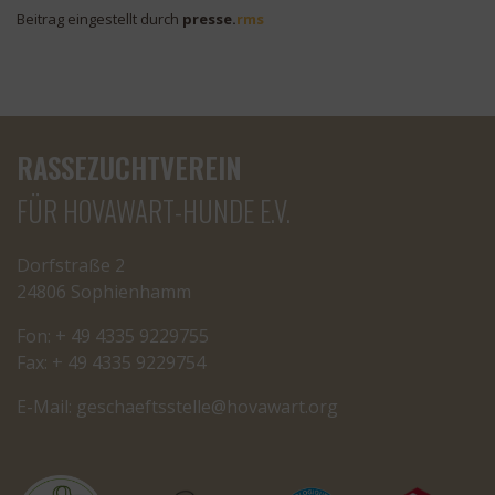
Beitrag eingestellt durch
presse.
rms
RASSEZUCHTVEREIN
FÜR HOVAWART-HUNDE E.V.
Dorfstraße 2
24806 Sophienhamm
Fon: + 49 4335 9229755
Fax: + 49 4335 9229754
E-Mail:
cseg
tfeah
letss
oh@el
rawav
gro.t