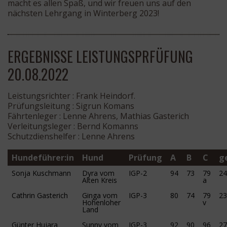
macht es allen Spaß, und wir freuen uns auf den
nächsten Lehrgang in Winterberg 2023!
ERGEBNISSE LEISTUNGSPRFÜFUNG
20.08.2022
Leistungsrichter : Frank Heindorf.
Prüfungsleitung : Sigrun Komans
Fährtenleger : Lenne Ahrens, Mathias Gasterich
Verleitungsleger : Bernd Komanns
Schutzdienshelfer : Lenne Ahrens
Hundeführer:in
Hund
Prüfung
A
B
C
g
Sonja Kuschmann
Dyra vom
IGP-2
94
73
79
24
Alten Kreis
a
Cathrin Gasterich
Ginga vom
IGP-3
80
74
79
23
Hohenloher
v
Land
Günter Hujara
Sunny vom
IGP-3
92
90
96
27