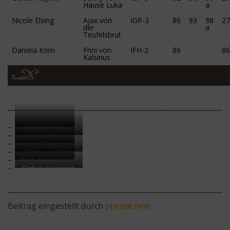
Hause Luka
a
Nicole Elsing
Ajax von
IGP-3
86
93
98
27
der
a
Teufelsbrut
Daniela Korn
Frini von
IFH-2
86
86
Kalsinus
Sunny vom
Siegerehrung
Hause Luka
Nicole Elsing mit
Teilnehmer LP
Dyra vom Alten
Ajax von der
Prüfungsteilnehmer
Kreis
Teufelsbrut
Cathrin Gasterich
mit Ginga vom
Hohenloher Land
Beitrag eingestellt durch
presse.nrw