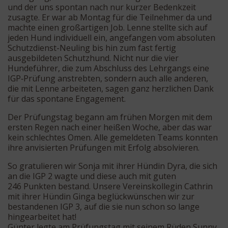
und der uns spontan nach nur kurzer Bedenkzeit
zusagte. Er war ab Montag für die Teilnehmer da und
machte einen großartigen Job. Lenne stellte sich auf
jeden Hund individuell ein, angefangen vom absoluten
Schutzdienst-Neuling bis hin zum fast fertig
ausgebildeten Schutzhund. Nicht nur die vier
Hundeführer, die zum Abschluss des Lehrgangs eine
IGP‑Prüfung anstrebten, sondern auch alle anderen,
die mit Lenne arbeiteten, sagen ganz herzlichen Dank
für das spontane Engagement.
Der Prüfungstag begann am frühen Morgen mit dem
ersten Regen nach einer heißen Woche, aber das war
kein schlechtes Omen. Alle gemeldeten Teams konnten
ihre anvisierten Prüfungen mit Erfolg absolvieren.
So gratulieren wir Sonja mit ihrer Hündin Dyra, die sich
an die IGP 2 wagte und diese auch mit guten
246 Punkten bestand. Unsere Vereinskollegin Cathrin
mit ihrer Hündin Ginga beglückwünschen wir zur
bestandenen IGP 3, auf die sie nun schon so lange
hingearbeitet hat!
Günter legte am Prüfungstag mit seinem Rüden Sunny