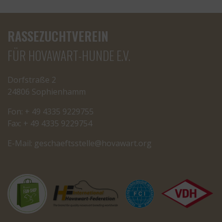
RASSEZUCHTVEREIN
FÜR HOVAWART-HUNDE E.V.
Dorfstraße 2
24806 Sophienhamm
Fon: + 49 4335 9229755
Fax: + 49 4335 9229754
E-Mail:
cseg
tfeah
letss
oh@el
rawav
gro.t