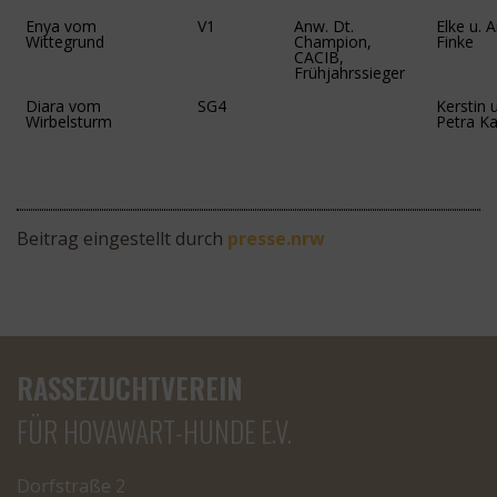
Enya vom
V1
Anw. Dt.
Elke u. 
Wittegrund
Champion,
Finke
CACIB,
Frühjahrssieger
Diara vom
SG4
Kerstin u
Wirbelsturm
Petra Ka
Beitrag eingestellt durch
presse.nrw
RASSEZUCHTVEREIN
FÜR HOVAWART-HUNDE E.V.
Dorfstraße 2