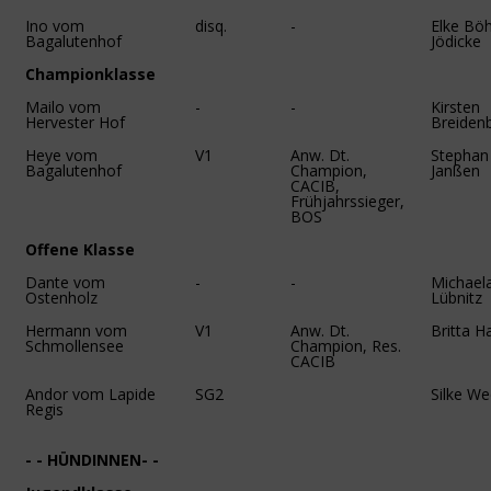
Ino vom
disq.
-
Elke Bö
Bagalutenhof
Jödicke
Championklasse
Mailo vom
-
-
Kirsten
Hervester Hof
Breiden
Heye vom
V1
Anw. Dt.
Stephan
Bagalutenhof
Champion,
Janßen
CACIB,
Frühjahrssieger,
BOS
Offene Klasse
Dante vom
-
-
Michael
Ostenholz
Lübnitz
Hermann vom
V1
Anw. Dt.
Britta H
Schmollensee
Champion, Res.
CACIB
Andor vom Lapide
SG2
Silke We
Regis
- - HÜNDINNEN- -