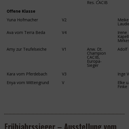
Res. CACIB
Offene Klasse
Yuna Hofmacher
V2
Meike
Laudi
Ava vom Terra Beda
V4
Irene
Kapell
Mirke
Amy zur Teufelseiche
V1
Anw. Dt.
Adolf
Champion
CACIB,
Europa-
Sieger
Kara vom Pferdebach
V3
Inge 
Enya vom Wittengrund
V
Elke u
Finke
Frühjahrssieger – Ausstellung vom