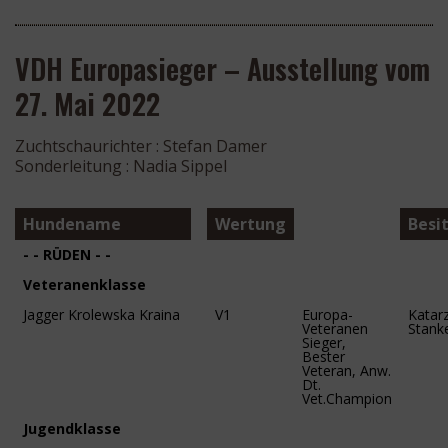
VDH Europasieger – Ausstellung vom
27. Mai 2022
Zuchtschaurichter : Stefan Damer
Sonderleitung : Nadia Sippel
Hundename
Wertung
Besit
- - RÜDEN - -
Veteranenklasse
Jagger Krolewska Kraina
V1
Europa-
Katar
Veteranen
Stank
Sieger,
Bester
Veteran, Anw.
Dt.
Vet.Champion
Jugendklasse