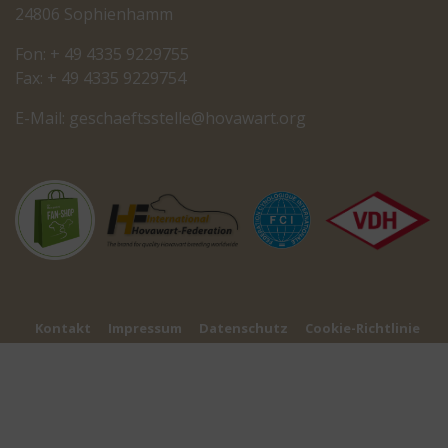
24806 Sophienhamm
Fon: + 49 4335 9229755
Fax: + 49 4335 9229754
E-Mail:
cseg
tfeah
letss
oh@el
rawav
gro.t
Kontakt
Impressum
Datenschutz
Cookie-Richtlinie