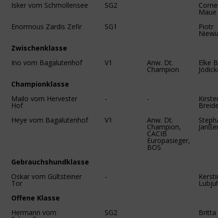
Isker vom Schmollensee
SG2
Cornel
Maue
Enormous Zardis Zefir
SG1
Piotr
Niewi
Zwischenklasse
Ino vom Bagalutenhof
V1
Anw. Dt.
Elke 
Champion
Jödick
Championklasse
Mailo vom Hervester
-
-
Kirste
Hof
Breid
Heye vom Bagalutenhof
V1
Anw. Dt.
Steph
Champion,
Janße
CACIB
Europasieger,
BOS
Gebrauchshundklasse
Oskar vom Gültsteiner
-
Kersti
Tor
Lubju
Offene Klasse
Hermann vom
SG2
Britt