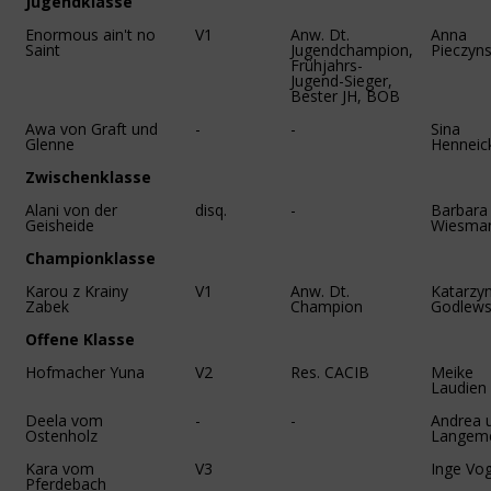
Jugendklasse
Enormous ain't no
V1
Anw. Dt.
Anna
Saint
Jugendchampion,
Pieczyn
Frühjahrs-
Jugend-Sieger,
Bester JH, BOB
Awa von Graft und
-
-
Sina
Glenne
Henneic
Zwischenklasse
Alani von der
disq.
-
Barbara
Geisheide
Wiesma
Championklasse
Karou z Krainy
V1
Anw. Dt.
Katarzy
Zabek
Champion
Godlew
Offene Klasse
Hofmacher Yuna
V2
Res. CACIB
Meike
Laudien
Deela vom
-
-
Andrea u
Ostenholz
Langem
Kara vom
V3
Inge Vo
Pferdebach