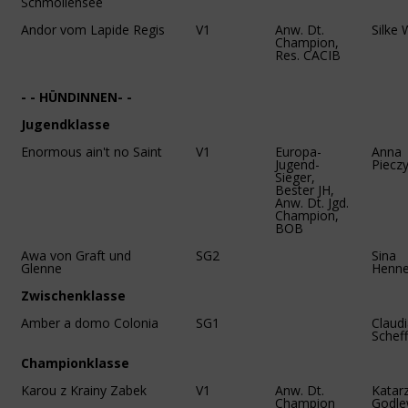
Schmollensee
Andor vom Lapide Regis
V1
Anw. Dt.
Silke
Champion,
Res. CACIB
- - HÜNDINNEN- -
Jugendklasse
Enormous ain't no Saint
V1
Europa-
Anna
Jugend-
Piecz
Sieger,
Bester JH,
Anw. Dt. Jgd.
Champion,
BOB
Awa von Graft und
SG2
Sina
Glenne
Henne
Zwischenklasse
Amber a domo Colonia
SG1
Claud
Scheff
Championklasse
Karou z Krainy Zabek
V1
Anw. Dt.
Katar
Champion
Godle