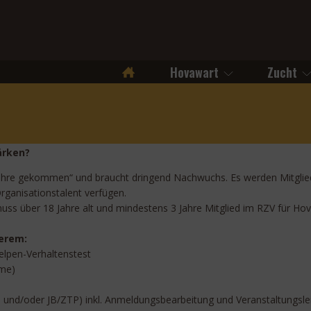
Hovawart
Zucht
Startseite
ärken?
 Jahre gekommen“ und braucht dringend Nachwuchs. Es werden Mitgliede
rganisationstalent verfügen.
uss über 18 Jahre alt und mindestens 3 Jahre Mitglied im RZV für Hov
erem:
elpen-Verhaltenstest
hme)
B und/oder JB/ZTP) inkl. Anmeldungsbearbeitung und Veranstaltungsle