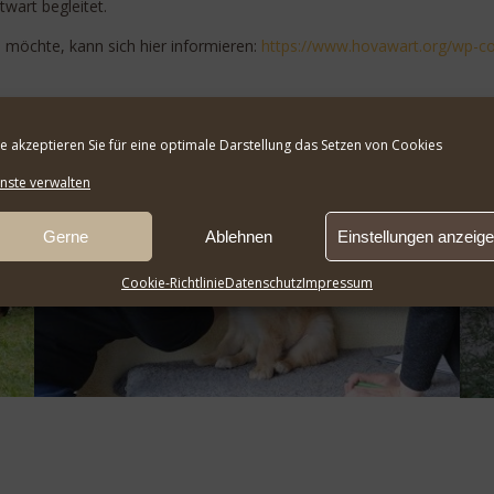
wart begleitet.
möchte, kann sich hier informieren:
https://www.hovawart.org/wp-c
n bei: Ilse Müller: 07032-992490 oder Sabine Fehrle: 0761-29404.
te akzeptieren Sie für eine optimale Darstellung das Setzen von Cookies
nste verwalten
Gerne
Ablehnen
Einstellungen anzeig
Cookie-Richtlinie
Datenschutz
Impressum