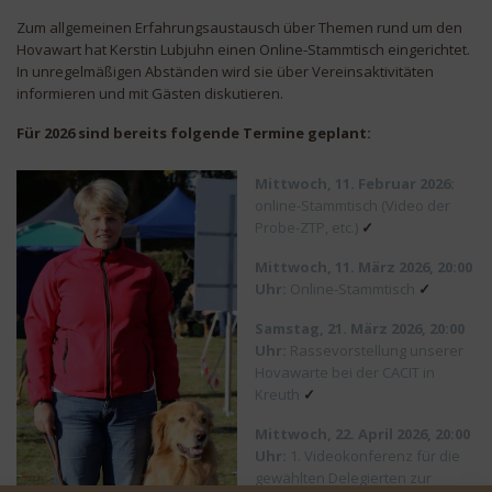
Zum allgemeinen Erfahrungsaustausch über Themen rund um den
Hovawart hat Kerstin Lubjuhn einen Online-Stammtisch eingerichtet.
In unregelmäßigen Abständen wird sie über Vereinsaktivitäten
informieren und mit Gästen diskutieren.
Für 2026 sind bereits folgende Termine geplant:
Mittwoch, 11. Februar 2026:
online-Stammtisch (Video der
Probe-ZTP, etc.)
✓
Mittwoch, 11. März 2026, 20:00
Uhr:
Online-Stammtisch
✓
Samstag, 21. März 2026
, 20:00
Uhr
:
Rassevorstellung unserer
Hovawarte bei der CACIT in
Kreuth
✓
Mittwoch, 22. April 2026
, 20:00
Uhr
:
1. Videokonferenz für die
gewählten Delegierten zur