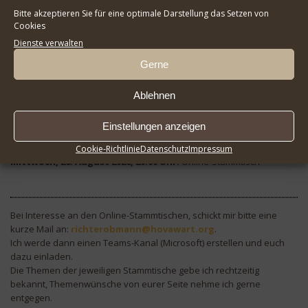
Vorstellung,
Bitte akzeptieren Sie für eine optimale Darstellung das Setzen von
Besprechung und Diskussion der Anträge für die
Cookies
Delegiertenversammlung im Juni
✓
Dienste verwalten
Mittwoch, 06. Mai 2026
, 20:00 Uhr
:
Online-Stammtisch (Ergebnisse
Gerne
der Probe-ZTP`s)
✓
Ablehnen
Mittwoch, 20. Mai 2026
, 20:00 Uhr
:
2. Videokonferenz für die
gewählten Delegierten zur weiteren Vorstellung,
Besprechung und Diskussion der Anträge für die
Einstellungen anzeigen
Delegiertenversammlung im Juni
✓
Cookie-Richtlinie
Datenschutz
Impressum
Mittwoch, 26. August 2026
, 20:00 Uhr
:
Online-Stammtisch
Bei Interesse an den Online-Stammtischen, schickt mir bitte eine
kurze Mail an:
r
ethci
ambor
oh@nn
rawav
gro.t
.
Ich werde dann einen Teams-Kanal (Microsoft) erstellen und euch
dazu einladen.
Die Themen der jeweiligen Stammtische gebe ich rechtzeitig
bekannt, Themenwünsche von eurer Seite nehme ich gerne
entgegen.