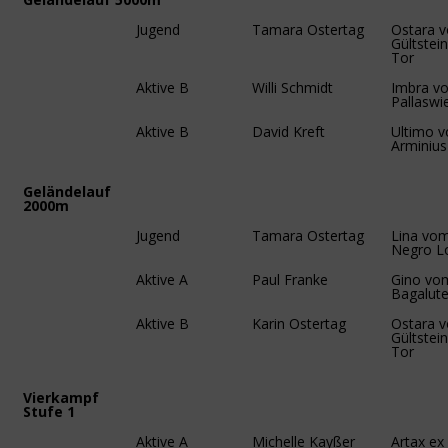
Jugend
Tamara Ostertag
Ostara 
Gültstei
Tor
Aktive B
Willi Schmidt
Imbra vo
Pallaswi
Aktive B
David Kreft
Ultimo v
Arminius
Geländelauf
2000m
Jugend
Tamara Ostertag
Lina vo
Negro L
Aktive A
Paul Franke
Gino vo
Bagalut
Aktive B
Karin Ostertag
Ostara 
Gültstei
Tor
Vierkampf
Stufe 1
Aktive A
Michelle Kayßer
Artax ex