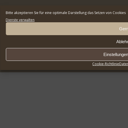
E-Mail:
cseg
tfeah
letss
oh@el
rawav
gro.t
Bitte akzeptieren Sie für eine optimale Darstellung das Setzen von Cookies
Dienste verwalten
Ger
Ableh
Einstellunge
Cookie-Richtlinie
Date
Kontakt
Impressum
Datenschutz
Cookie-Richtlinie