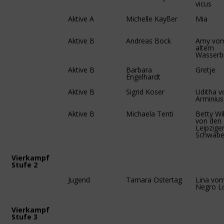
vicus
Aktive A
Michelle Kayßer
Mia
Aktive B
Andreas Bock
Amy vo
altem
Wasserb
Aktive B
Barbara
Gretje
Engelhardt
Aktive B
Sigrid Koser
Uditha v
Arminius
Aktive B
Michaela Tenti
Betty Wi
von den
Leipzige
Schwab
Vierkampf
Stufe 2
Jugend
Tamara Ostertag
Lina vo
Negro L
Vierkampf
Stufe 3