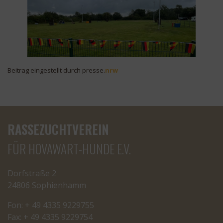
Beitrag eingestellt durch presse.
nrw
RASSEZUCHTVEREIN
FÜR HOVAWART-HUNDE E.V.
Dorfstraße 2
24806 Sophienhamm
Fon: + 49 4335 9229755
Fax: + 49 4335 9229754