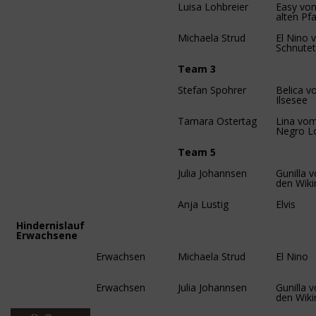
Luisa Lohbreier
Easy vo
alten Pf
Michaela Strud
El Nino
Schnute
Team 3
Stefan Spohrer
Belica 
Ilsesee
Tamara Ostertag
Lina vo
Negro L
Team 5
Julia Johannsen
Gunilla 
den Wiki
Anja Lustig
Elvis
Hindernislauf
Erwachsene
Erwachsen
Michaela Strud
El Nino
Erwachsen
Julia Johannsen
Gunilla 
den Wiki