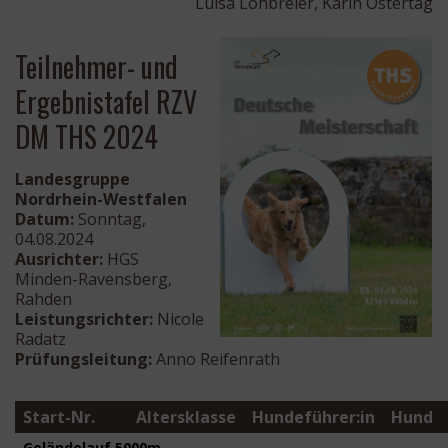
Luisa Lohbreier, Karin Ostertag
Teilnehmer- und
Ergebnistafel RZV
DM THS 2024
Landesgruppe
Nordrhein-Westfalen
Datum:
Sonntag,
04.08.2024
Ausrichter:
HGS
Minden-Ravensberg,
Rahden
Leistungsrichter:
Nicole
Radatz
Prüfungsleitung:
Anno Reifenrath
Start-Nr.
Altersklasse
Hundeführer:in
Hund
Geländelauf 5000m