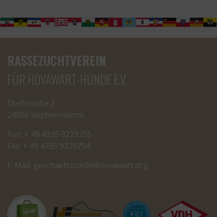
RASSEZUCHTVEREIN
FÜR HOVAWART-HUNDE E.V.
Dorfstraße 2
24806 Sophienhamm
Fon: + 49 4335 9229755
Fax: + 49 4335 9229754
E-Mail:
cseg
tfeah
letss
oh@el
rawav
gro.t