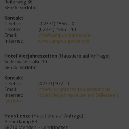
Reiterweg 36
58636 Iserlohn
Kontakt
Telefon: (02371) 1556 – 0
Telefax: (02371) 1556 – 10
Email:
i
c@ofn
supma
drag-
ed.ne
Internet:
www.campus-garden.de
Hotel Vierjahreszeiten
(Haustiere auf Anfrage)
Seilerwaldstraße 10
58636 Iserlohn
Kontakt
Telefon:
(02371) 972 – 0
Email:
fni
eiv@o
rhajr
iezse
i-net
olres
ed.nh
Internet:
Hotel VierJahreszeiten am Seilersee |
Iserlohn
Haus Lenze
(Haustiere auf Anfrage)
Bieberkamp 83
58710 Menden – Lendringsen