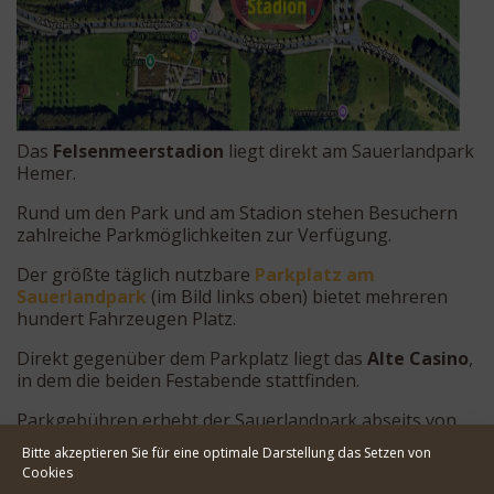
Das
Felsenmeerstadion
liegt direkt am Sauerlandpark
Hemer.
Rund um den Park und am Stadion stehen Besuchern
zahlreiche Parkmöglichkeiten zur Verfügung.
Der größte täglich nutzbare
Parkplatz am
Sauerlandpark
(im Bild links oben) bietet mehreren
hundert Fahrzeugen Platz.
Direkt gegenüber dem Parkplatz liegt das
Alte Casino
,
in dem die beiden Festabende stattfinden.
Parkgebühren erhebt der Sauerlandpark abseits von
Konzertveranstaltungen nicht.
Bitte akzeptieren Sie für eine optimale Darstellung das Setzen von
Cookies
(Bild zum vergrößern anklicken)