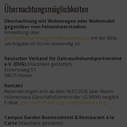
Übernachtungsmöglichkeiten
Übernachtung mit Wohnwagen oder Wohnmobil
gegenüber vom Felsenmeerstadion:
Anmeldung über
hcseg
stfea
rheuf
n.gnu
oh@wr
rawav
gro.t
mit der Bitte
um Angabe ob Strom notwendig ist.
Deutscher Verband für Gebrauchshundsportvereine
e.V. (DVG)
(Haustiere gestattet)
Ennertsweg 51
58675 Hemer
Kontakt
Reservierungen erst ab dem 16.07.2026 über Nanni
Höhnerhaus (Geschäftsführerin der LG NRW) möglich
E-Mail:
hcseg
stfea
rheuf
n.gnu
oh@wr
rawav
gro.t
Campus Garden Businesshotel
& Restaurant à la
Carte
(Haustiere gestattet)