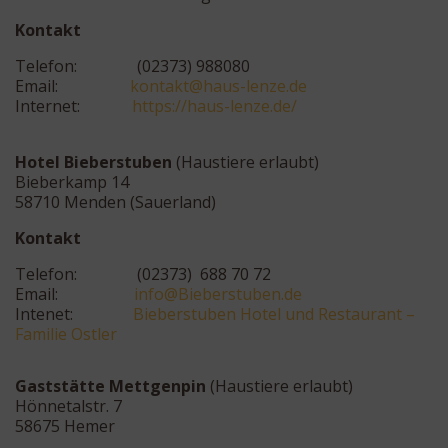
Kontakt
Telefon: (02373) 988080
Email:
k
katno
uah@t
nel-s
ed.ez
Internet:
https://haus-lenze.de/
Hotel Bieberstuben
(Haustiere erlaubt)
Bieberkamp 14
58710 Menden (Sauerland)
Kontakt
Telefon: (02373) 688 70 72
Email:
@ofni
ebeiB
butsr
ed.ne
Intenet:
Bieberstuben Hotel und Restaurant –
Familie Ostler
Gaststätte Mettgenpin
(Haustiere erlaubt)
Hönnetalstr. 7
58675 Hemer