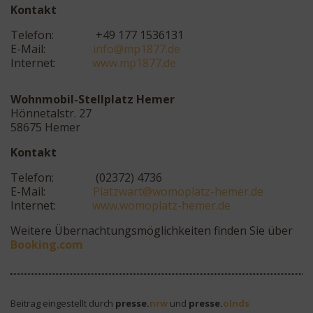
Kontakt
Telefon: +49 177 1536131
E-Mail:
ofni
81pm@
ed.77
Internet:
www.mp1877.de
Wohnmobil-Stellplatz Hemer
Hönnetalstr. 27
58675 Hemer
Kontakt
Telefon: (02372) 4736
E-Mail:
alP
rawzt
mow@t
talpo
meh-z
ed.re
Internet:
www.womoplatz-hemer.de
Weitere Übernachtungsmöglichkeiten finden Sie über
Booking.com
Beitrag eingestellt durch
presse.
nrw
und
presse.
olnds