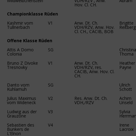
Wildweibchenstein
VDH/RZV , Anw.
Abram
Hov. Cl. CH.
Championklasse Rüden
Kashmir vom
V1
Anw. Dt. Ch.
Brigitte
Tullnerbach
VDH/RZV, Anw. Hov.
Reitberg
Cl. CH., CACIB, BOB
Offene Klasse Rüden
Attis A Domo
SG
Christin
Colonia
Thoma
Bruno Z Divoke
V1
Anw. Dt. Ch.
Heather
Tresnovky
VDH/RZV, res.
Payne
CACIB, Anw. Hov. Cl.
CH.
Danto vom
SG
Ulrich
Kuhlamuh
Schott
Julius Maximus
V2
Res. Anw. Dt. Ch.
Achim
vom Wideneck
VDH,/RZV
Unseld
Ludwig aus der
V3
Sylvia
Grauzone
Herrma
Sebastien des
V4
Irene
Bunkers de
Lacroix
L’Elnon