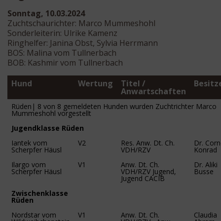
Sonntag, 10.03.2024
Zuchtschaurichter: Marco Mummeshohl
Sonderleiterin: Ulrike Kamenz
Ringhelfer: Janina Obst, Sylvia Herrmann
BOS: Malina vom Tullnerbach
BOB: Kashmir vom Tullnerbach
Hund
Wertung
Titel /
Besitz
Anwartschaften
Rüden| 8 von 8 gemeldeten Hunden wurden Zuchtrichter Marco
Mummeshohl vorgestellt
Jugendklasse Rüden
Iantek vom
V2
Res. Anw. Dt. Ch.
Dr. Corn
Scherpfer Häusl
VDH/RZV
Konrad
Ilargo vom
V1
Anw. Dt. Ch.
Dr. Aliki
Scherpfer Häusl
VDH/RZV Jugend,
Busse
Jugend CACIB
Zwischenklasse
Rüden
Nordstar vom
V1
Anw. Dt. Ch.
Claudia