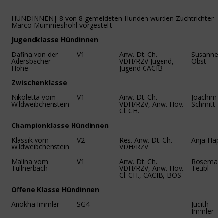
HÜNDINNEN| 8 von 8 gemeldeten Hunden wurden Zuchtrichter
Marco Mummeshohl vorgestellt
Jugendklasse Hündinnen
Dafina von der
V1
Anw. Dt. Ch.
Susanne
Adersbacher
VDH/RZV Jugend,
Obst
Höhe
Jugend CACIB
Zwischenklasse
Nikoletta vom
V1
Anw. Dt. Ch.
Joachim
Wildweibchenstein
VDH/RZV, Anw. Hov.
Schmitt
Cl. CH.
Championklasse Hündinnen
Klassik vom
V2
Res. Anw. Dt. Ch.
Anja Ha
Wildweibchenstein
VDH/RZV
Malina vom
V1
Anw. Dt. Ch.
Rosemar
Tullnerbach
VDH/RZV, Anw. Hov.
Teubl
Cl. CH., CACIB, BOS
Offene Klasse Hündinnen
Anokha Immler
SG4
Judith
Immler