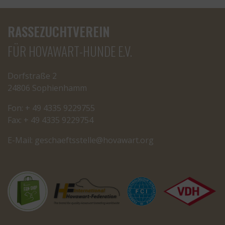
RASSEZUCHTVEREIN
FÜR HOVAWART-HUNDE E.V.
Dorfstraße 2
24806 Sophienhamm
Fon: + 49 4335 9229755
Fax: + 49 4335 9229754
E-Mail:
cseg
tfeah
letss
oh@el
rawav
gro.t