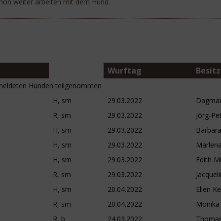
chön weiter arbeiten mit dem Hund.
Wurftag
Besitz
meldeten Hunden teilgenommen
H, sm
29.03.2022
Dagmar
R, sm
29.03.2022
Jörg-Pe
H, sm
29.03.2022
Barbara
H, sm
29.03.2022
Marlena
H, sm
29.03.2022
Edith M
R, sm
29.03.2022
Jacqueli
H, sm
20.04.2022
Ellen K
R, sm
20.04.2022
Monika 
R, b
24.03.2022
Thomas