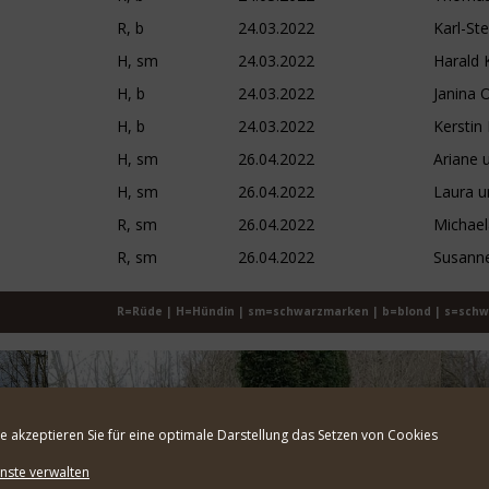
R, b
24.03.2022
Karl-St
H, sm
24.03.2022
Harald 
H, b
24.03.2022
Janina 
H, b
24.03.2022
Kerstin
H, sm
26.04.2022
Ariane 
H, sm
26.04.2022
Laura u
R, sm
26.04.2022
Michael
R, sm
26.04.2022
Susanne
R=Rüde | H=Hündin | sm=schwarzmarken | b=blond | s=schw
te akzeptieren Sie für eine optimale Darstellung das Setzen von Cookies
nste verwalten