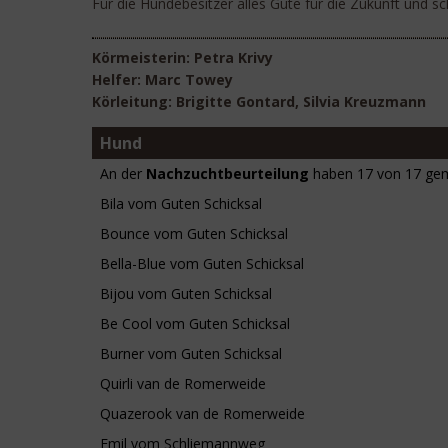
Für die Hundebesitzer alles Gute für die Zukunft und s
Körmeisterin: Petra Krivy
Helfer: Marc Towey
Körleitung: Brigitte Gontard, Silvia Kreuzmann
Hund
An der
Nachzuchtbeurteilung
haben 17 von 17 ge
Bila vom Guten Schicksal
Bounce vom Guten Schicksal
Bella-Blue vom Guten Schicksal
Bijou vom Guten Schicksal
Be Cool vom Guten Schicksal
Burner vom Guten Schicksal
Quirli van de Romerweide
Quazerook van de Romerweide
Emil vom Schliemannweg