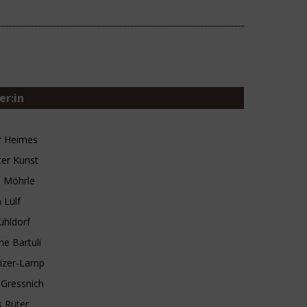
er:in
 Heimes
ter Kunst
 Möhrle
 Lülf
ühldorf
ne Bartuli
eizer-Lamp
Gressnich
 Rüter