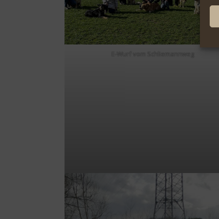
E-Wurf vom Schliemannweg