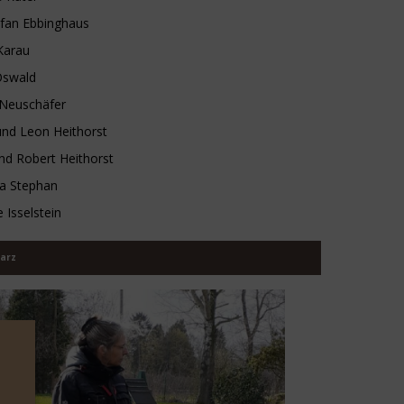
efan Ebbinghaus
Karau
Oswald
 Neuschäfer
und Leon Heithorst
nd Robert Heithorst
a Stephan
 Isselstein
arz