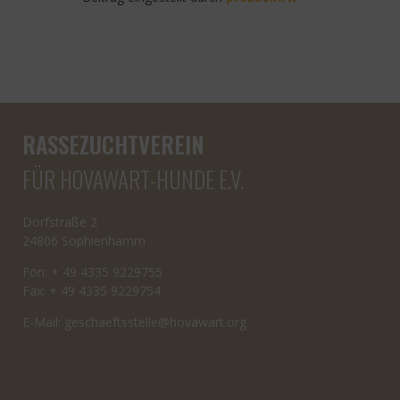
RASSEZUCHTVEREIN
FÜR HOVAWART-HUNDE E.V.
Dorfstraße 2
24806 Sophienhamm
Fon: + 49 4335 9229755
Fax: + 49 4335 9229754
E-Mail:
cseg
tfeah
letss
oh@el
rawav
gro.t