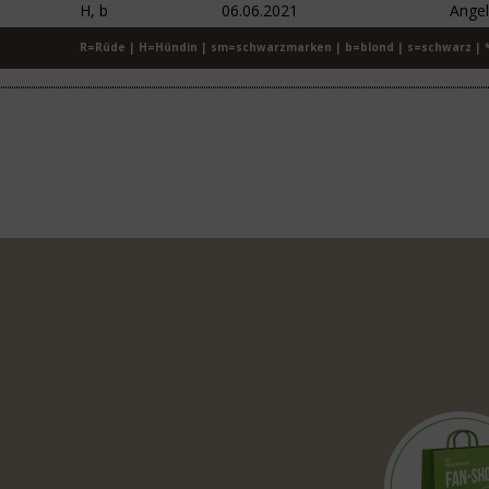
H, b
06.06.2021
Angel
R=Rüde | H=Hündin | sm=schwarzmarken | b=blond | s=schwarz | 