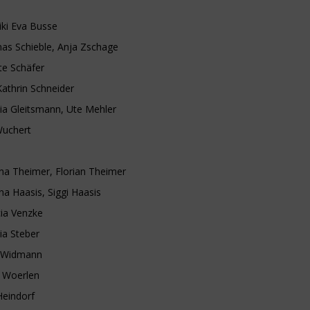
liki Eva Busse
s Schieble, Anja Zschage
tte Schäfer
athrin Schneider
ia Gleitsmann, Ute Mehler
Wuchert
na Theimer, Florian Theimer
na Haasis, Siggi Haasis
cia Venzke
ia Steber
a Widmann
 Woerlen
Heindorf