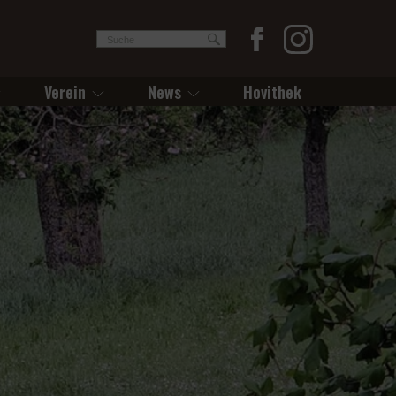
Verein
News
Hovithek