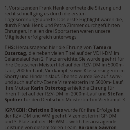
1. Vorsitzenden Frank Henk eröffnete die Sitzung und
recht schnell ging es durch die ersten
Tagesordnungspunkte. Das erste Highlight waren die,
durch Frank Henk und Petra Zimmer durchgeführten
Ehrungen. In allen drei Sportarten waren unsere
Mitglieder erfolgreich unterwegs.
THS:
Herausragend hier die Ehrung von
Tamara
Ostertag,
die neben vielen Titel auf der VDH-DM im
Geländelauf den 2. Platz erreichte. Sie wurde geehrt für
ihre Deutschen Meistertitel auf der RZV-DM im 5000m-
Lauf, 2000m-Lauf, Vierkampf, sowie Klassensiegerin im
Shorty und Hindernislauf. Ebenso wurde Sie auf swhv-
und auch auf dhv-Ebene Vizemeisterin im 5000m- Lauf.
Ihre Mutter
Karin Ostertag
erhielt die Ehrung für
ihren Titel auf der RZV-DM im 2000m-Lauf und
Stefan
Spohrer
für den Deutschen Meistertitel im Vierkampf 3.
IGP/IGBH:
Christine Blees
wurde für ihre Erfolge bei
der RZV-DM und WM geehrt: Vizemeisterin IGP-DM
und 3. Platz auf der IHF WM – welch herausragende
Leistung von diesem tollen Team.
Barbara Gawron