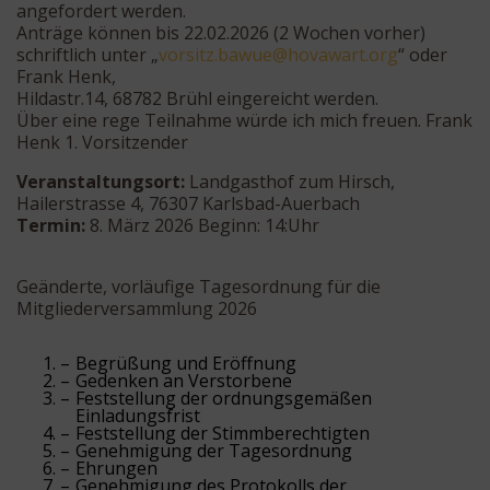
angefordert werden.
Anträge können bis 22.02.2026 (2 Wochen vorher)
schriftlich unter „
v
tisro
wab.z
oh@eu
rawav
gro.t
“ oder
Frank Henk,
Hildastr.14, 68782 Brühl eingereicht werden.
Über eine rege Teilnahme würde ich mich freuen. Frank
Henk 1. Vorsitzender
Veranstaltungsort:
Landgasthof zum Hirsch,
Hailerstrasse 4, 76307 Karlsbad-Auerbach
Termin:
8. März 2026 Beginn: 14:Uhr
Geänderte, vorläufige Tagesordnung für die
Mitgliederversammlung 2026
Begrüßung und Eröffnung
Gedenken an Verstorbene
Feststellung der ordnungsgemäßen
Einladungsfrist
Feststellung der Stimmberechtigten
Genehmigung der Tagesordnung
Ehrungen
Genehmigung des Protokolls der