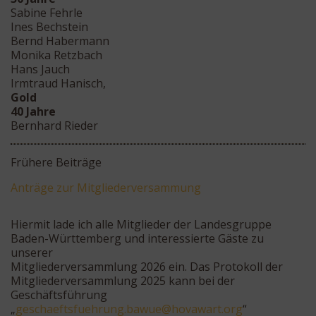
Sabine Fehrle
Ines Bechstein
Bernd Habermann
Monika Retzbach
Hans Jauch
Irmtraud Hanisch,
Gold
40 Jahre
Bernhard Rieder
Frühere Beiträge
Anträge zur Mitgliederversammung
Hiermit lade ich alle Mitglieder der Landesgruppe
Baden-Württemberg und interessierte Gäste zu
unserer
Mitgliederversammlung 2026 ein. Das Protokoll der
Mitgliederversammlung 2025 kann bei der
Geschäftsführung
„
eg
eahcs
ufstf
nurhe
wab.g
oh@eu
rawav
gro.t
“