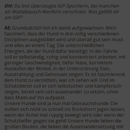
DH:
Du bist überzeugte IGP-Sportlerin, bei manchen
als Wattebausch-Werferin verschrien. Was gefällt dir
am IGP?
AE:
Grundsätzlich bin ich damit aufgewachsen. Mich
fasziniert, dass der Hund in drei völlig verschiedenen
Disziplinen ausgebildet wird und überall gut sein muss
und alles an einem Tag. Die unterschiedlichen
Energien, die der Hund dafür benötigt: In der Fährte
soll er selbständig, ruhig und konzentriert arbeiten, mit
geringer Geschwindigkeit, tiefer Nase, korrektem
Auslaufen der Winkel, in der Unterordnung Elan,
Ausstrahlung und Gehorsam zeigen. Es ist faszinierend,
dem Hund zu vermitteln, was ich sehen will. Und im
Schutzdienst soll er sich selbstsicher und kämpferisch
zeigen, bereit sein sich auseinander zu setzen, ohne
dass Mami auf ihn aufpasst.
Unsere Hunde sind ja nun mal Gebrauchshunde. Die
sollten sich nicht so schnell ins Bockshorn jagen lassen,
wenn der Ärmel mal ruppig bewegt wird oder wenn der
Schutzhelfer gegen sie geht! Unsere Hunde lieben die
großen Beuten, die lieben die Auseinandersetzung mit