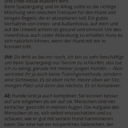
und Ende-Ritual etabliert wird.
Beim Spaziergang und im Alltag sollte es die richtige
Mischung sein zwischen Freiraum für den Hund und
einigen Regeln, die er akzeptieren soll. Ein gutes
Verhältnis von Innen- und Außenfokus, auf mich und
auf die Umwelt achten ist gesund und sinnvoll. Um den
Innenfokus auch unter Ablenkung zu erhalten muss es
sich natürlich lohnen, wenn der Hund mit mir in
Kontakt tritt.
DH:
Da fehlt es bei mir noch, ich bin zu sehr beschäftigt
um beim Spaziergang nur herum zu schlurfen, das tue
ich zu wenig, gerade mit meiner jungen Hündin. – -Nun
vertretet ihr ja auch keine Trainingsmethode, sondern
eine Sichtweise, Es ist eben nicht: Heute üben wir Sitz,
morgen Platz und dann das nächste. Es ist komplexer.
AE:
Hunde sind ja auch komplexer. Sie können besser
auf uns eingehen als wir auf sie. Menschen sind viel
einfacher gestrickt in meinen Augen. Die Aufgabe des
Menschen ist es, sich selbst einzuschätzen und zu
schauen, wie er gut mit seinem Hund harmonieren
kann. Der eine hat ein körperliches Gebrechen, der