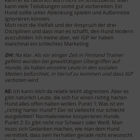
kann er es natürlich auch nicht im Schutzdienst. Man
kann viele Teilübungen somit gut vorbereiten. Ein
Hund sollte unter Ablenkung spielen und Außenreize
ignorieren können.
Mich reizt die Vielfalt und der Anspruch der drei
Disziplinen und dass man es schafft, den Hund modern
auszubilden. Ich meine aber, wir IGP-ler haben
manchmal ein schlechtes Marketing
DH:
Na klar. Als vor einiger Zeit in Finnland Trainer
gefilmt wurden bei gewalttätigen Übergriffen auf
Hunde, da haben einzelne Leute in den sozialen
Medien befürchtet, in Verruf zu kommen und dass IGP
verboten wird.
AE:
Ich kann mich da relativ leicht abgrenzen. Aber es
gibt natürlich Leute, die sich für einen richtig harten
Hund alles offen halten wollen. Punkt 1: Was ist ein
„richtig harter Hund“? Der ist vielleicht nur schlecht
ausgebildet? Normalerweise kooperieren Hunde.
Punkt 2: Es gibt nicht nur Schwarz oder Weiß. Man
muss sich Gedanken machen, wie man dem Hund
vermittelt, dass sein Verhalten gerade nicht erwünscht