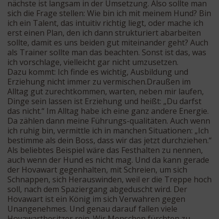
nächste ist langsam in der Umsetzung. Also sollte man
sich die Frage stellen: Wie bin ich mit meinem Hund? Bin
ich ein Talent, das intuitiv richtig liegt, oder mache ich
erst einen Plan, den ich dann strukturiert abarbeiten
sollte, damit es uns beiden gut miteinander geht? Auch
als Trainer sollte man das beachten. Sonst ist das, was
ich vorschlage, vielleicht gar nicht umzusetzen.
Dazu kommt: Ich finde es wichtig, Ausbildung und
Erziehung nicht immer zu vermischen.Draußen im
Alltag gut zurechtkommen, warten, neben mir laufen,
Dinge sein lassen ist Erziehung und heißt: „Du darfst
das nicht.“ Im Alltag habe ich eine ganz andere Energie.
Da zählen dann meine Führungs-qualitäten. Auch wenn
ich ruhig bin, vermittle ich in manchen Situationen: „Ich
bestimme als dein Boss, dass wir das jetzt durchziehen.“
Als beliebtes Beispiel wäre das Festhalten zu nennen,
auch wenn der Hund es nicht mag. Und da kann gerade
der Hovawart gegenhalten, mit Schreien, um sich
Schnappen, sich Herauswinden, weil er die Treppe hoch
soll, nach dem Spaziergang abgeduscht wird. Der
Hovawart ist ein König im sich Verwahren gegen
Unangenehmes. Und genau darauf fallen viele
Hovawartbesitzer rein. Wir Menschen fürchten zu