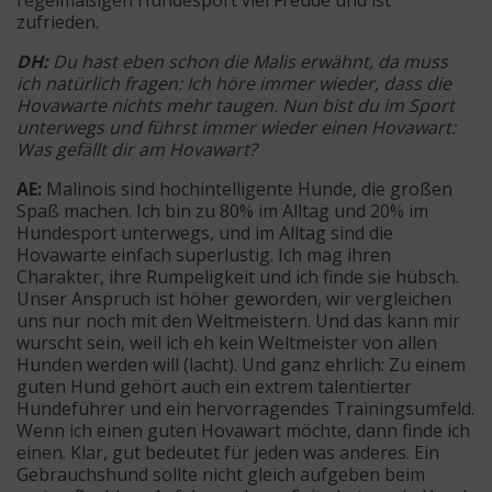
regelmäßigen Hundesport viel Freude und ist
zufrieden.
DH:
Du hast eben schon die Malis erwähnt, da muss
ich natürlich fragen: Ich höre immer wieder, dass die
Hovawarte nichts mehr taugen. Nun bist du im Sport
unterwegs und führst immer wieder einen Hovawart:
Was gefällt dir am Hovawart?
AE:
Malinois sind hochintelligente Hunde, die großen
Spaß machen. Ich bin zu 80% im Alltag und 20% im
Hundesport unterwegs, und im Alltag sind die
Hovawarte einfach superlustig. Ich mag ihren
Charakter, ihre Rumpeligkeit und ich finde sie hübsch.
Unser Anspruch ist höher geworden, wir vergleichen
uns nur noch mit den Weltmeistern. Und das kann mir
wurscht sein, weil ich eh kein Weltmeister von allen
Hunden werden will (lacht). Und ganz ehrlich: Zu einem
guten Hund gehört auch ein extrem talentierter
Hundeführer und ein hervorragendes Trainingsumfeld.
Wenn ich einen guten Hovawart möchte, dann finde ich
einen. Klar, gut bedeutet für jeden was anderes. Ein
Gebrauchshund sollte nicht gleich aufgeben beim