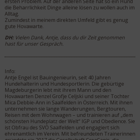
ersten Problem. Auf der anderen Seite hat so ein Hund
die Beharrlichkeit Dinge alleine lösen zu wollen auch im
Alltag.
Zumindest in meinem direkten Umfeld gibt es genug
gute Hovawarte.
DH:
Vielen Dank, Antje, dass du dir Zeit genommen
hast für unser Gespräch.
Info:
Antje Engel ist Bauingenieurin, seit 40 Jahren
Hundehalterin und Hundesportlerin. Die gebürtige
Magdeburgerin lebt mit ihrem Mann und den
Hovawarten Denzel Grofje Celjski und seiner Tochter
Mica Debbie-Ann in Saalfelden in Österreich. Mit ihnen
unternehmen sie lange Wanderungen, Bergtouren,
Reisen mit dem Wohnwagen – und trainieren auf „dem
schönsten Hundeplatz der Welt“ IGP und Obedience. Sie
ist Obfrau des SVÖ Saalfelden und engagiert sich
ehrenamtlich im Verein. Mit befreundeten Trainerinnen