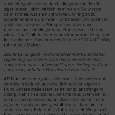
Ausbildungsmethoden durch, die gerade in den 90-
ziger Jahren „nicht wirklich nett“ waren. Sie wusste
dann schnell, was sie nicht wollte und fing an zu
experimentieren, um ihren Hund besser und positiver
ausbilden zu können. Wir sprechen über unser
gemeinsames Lieblingsthema: Hunde, wie sie ticken,
wie wir Spaß miteinander haben können, im Alltag und
im Hundesport. Das Interview für den HOVAWART
(DH)
führte Anja Meiser.
DH:
Antje, du gibst Wochenendseminare und stehst
regelmäßig als Trainerin auf dem heimischen Platz.
Solche Seminare sind wie Helikopter: Einfliegen, Staub
aufwirbeln, abheben. Was bleibt davon haften?
AE:
Manche ziehen ganz viel heraus, üben weiter und
verändern dadurch auch die Sicht auf den eigenen
Hund. Andere stellen fest, es ist mir zu anstrengend,
oder picken sich einzelne Elemente raus. Wenn ich nur
ein bisschen bewirken kann, dass die Arbeit mit dem
eigenen Hund positiver gestaltet wird, dann bin ich
sehr zufrieden. Bekanntlich führen ja viele Wege nach
Rom. Ich wünsche mir, dass die Leute selbst besser auf