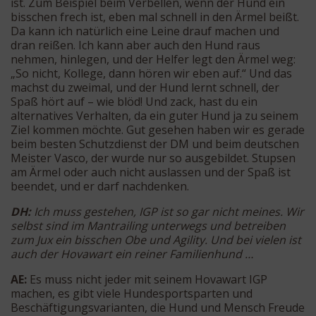
ist. Zum Beispiel beim Verbellen, wenn der Hund ein
bisschen frech ist, eben mal schnell in den Ärmel beißt.
Da kann ich natürlich eine Leine drauf machen und
dran reißen. Ich kann aber auch den Hund raus
nehmen, hinlegen, und der Helfer legt den Ärmel weg:
„So nicht, Kollege, dann hören wir eben auf.“ Und das
machst du zweimal, und der Hund lernt schnell, der
Spaß hört auf – wie blöd! Und zack, hast du ein
alternatives Verhalten, da ein guter Hund ja zu seinem
Ziel kommen möchte. Gut gesehen haben wir es gerade
beim besten Schutzdienst der DM und beim deutschen
Meister Vasco, der wurde nur so ausgebildet. Stupsen
am Ärmel oder auch nicht auslassen und der Spaß ist
beendet, und er darf nachdenken.
DH:
Ich muss gestehen, IGP ist so gar nicht meines. Wir
selbst sind im Mantrailing unterwegs und betreiben
zum Jux ein bisschen Obe und Agility. Und bei vielen ist
auch der Hovawart ein reiner Familienhund …
AE:
Es muss nicht jeder mit seinem Hovawart IGP
machen, es gibt viele Hundesportsparten und
Beschäftigungsvarianten, die Hund und Mensch Freude