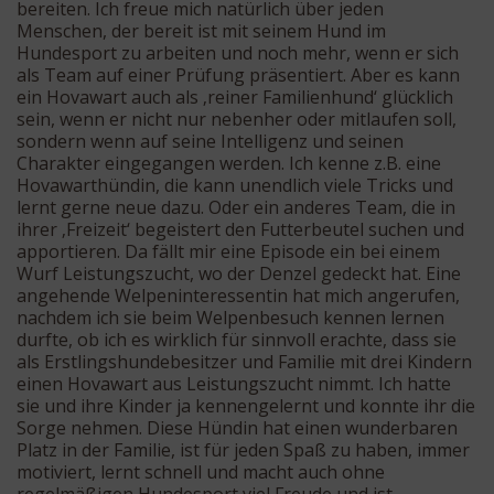
bereiten. Ich freue mich natürlich über jeden
Menschen, der bereit ist mit seinem Hund im
Hundesport zu arbeiten und noch mehr, wenn er sich
als Team auf einer Prüfung präsentiert. Aber es kann
ein Hovawart auch als ‚reiner Familienhund‘ glücklich
sein, wenn er nicht nur nebenher oder mitlaufen soll,
sondern wenn auf seine Intelligenz und seinen
Charakter eingegangen werden. Ich kenne z.B. eine
Hovawarthündin, die kann unendlich viele Tricks und
lernt gerne neue dazu. Oder ein anderes Team, die in
ihrer ‚Freizeit‘ begeistert den Futterbeutel suchen und
apportieren. Da fällt mir eine Episode ein bei einem
Wurf Leistungszucht, wo der Denzel gedeckt hat. Eine
angehende Welpeninteressentin hat mich angerufen,
nachdem ich sie beim Welpenbesuch kennen lernen
durfte, ob ich es wirklich für sinnvoll erachte, dass sie
als Erstlingshundebesitzer und Familie mit drei Kindern
einen Hovawart aus Leistungszucht nimmt. Ich hatte
sie und ihre Kinder ja kennengelernt und konnte ihr die
Sorge nehmen. Diese Hündin hat einen wunderbaren
Platz in der Familie, ist für jeden Spaß zu haben, immer
motiviert, lernt schnell und macht auch ohne