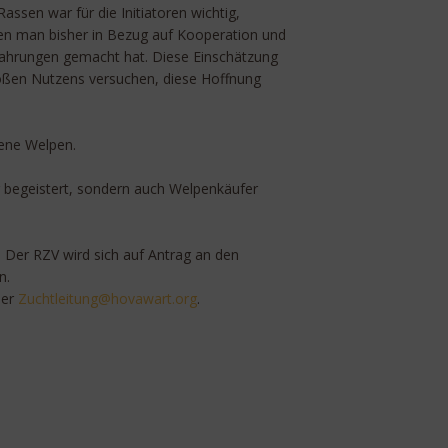
sen war für die Initiatoren wichtig,
nen man bisher in Bezug auf Kooperation und
rfahrungen gemacht hat. Diese Einschätzung
großen Nutzens versuchen, diese Hoffnung
ene Welpen.
er begeistert, sondern auch Welpenkäufer
n! Der RZV wird sich auf Antrag an den
n.
er
thcuZ
utiel
oh@gn
rawav
gro.t
.