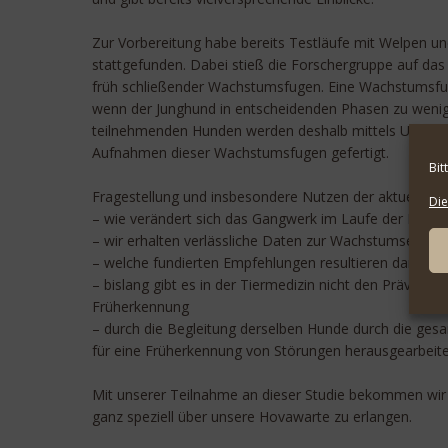
Zur Vorbereitung habe bereits Testläufe mit Welpen u
stattgefunden. Dabei stieß die Forschergruppe auf das
früh schließender Wachstumsfugen. Eine Wachstumsfuge 
wenn der Junghund in entscheidenden Phasen zu wenig B
teilnehmenden Hunden werden deshalb mittels Ultrasch
Aufnahmen dieser Wachstumsfugen gefertigt.
Bit
Fragestellung und insbesondere Nutzen der aktuellen
Die
– wie verändert sich das Gangwerk im Laufe der Entwic
– wir erhalten verlässliche Daten zur Wachstumsentwi
– welche fundierten Empfehlungen resultieren daraus i
– bislang gibt es in der Tiermedizin nicht den Präventi
Früherkennung
– durch die Begleitung derselben Hunde durch die gesa
für eine Früherkennung von Störungen herausgearbeitet
Mit unserer Teilnahme an dieser Studie bekommen wir
ganz speziell über unsere Hovawarte zu erlangen.