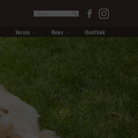
Verein
News
Hovithek