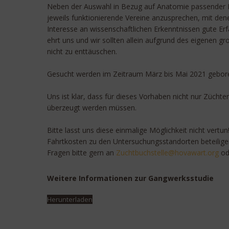
Neben der Auswahl in Bezug auf Anatomie passender Ras
jeweils funktionierende Vereine anzusprechen, mit de
Interesse an wissenschaftlichen Erkenntnissen gute E
ehrt uns und wir sollten allein aufgrund des eigenen 
nicht zu enttäuschen.
Gesucht werden im Zeitraum März bis Mai 2021 gebor
Uns ist klar, dass für dieses Vorhaben nicht nur Zücht
überzeugt werden müssen.
Bitte lasst uns diese einmalige Möglichkeit nicht vertu
Fahrtkosten zu den Untersuchungsstandorten beteilige
Fragen bitte gern an
cuZ
cubth
letsh
oh@el
rawav
gro.t
od
Weitere Informationen zur Gangwerksstudie
Herunterladen