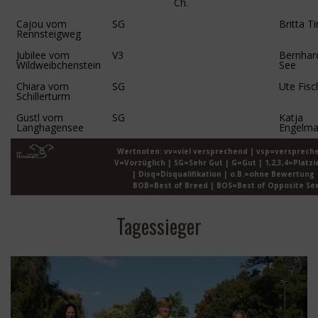
Ch.
Cajou vom
SG
Britta 
Rennsteigweg
Jubilee vom
V3
Bernhar
Wildweibchenstein
See
Chiara vom
SG
Ute Fisc
Schillerturm
Gustl vom
SG
Katja
Langhagensee
Engelm
Wertnoten: vv=viel versprechend | vsp=versprech
V=Vorzüglich | SG=Sehr Gut | G=Gut | 1,2,3,4=Platz
| Disq=Disqualifikation | o.B.=ohne Bewertung 
BOB=Best of Breed | BOS=Best of Opposite Se
Tagessieger