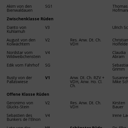
Akim von den
SG1
Thomas
Bienwaldauen
Hofman
Zwischenklasse Rüden
Danto von
V3
Ulrich S
Kuhlamuh
August von den
V2
Res. Anw. Dt. Ch.
Christia
Koiwächtern
VDH
Holfelde
Nordstar vom
V4
Claudia
Wildweibchenstein
Abram
Edik vom Fährhof
SG
Sebasti
Grimm
Rusty von der
V1
Anw. Dt. Ch. RZV +
Susanne
Pallaswiese
VDH, Anw. Ho. Cl.
Mike Sc
Ch.
Offene Klasse Rüden
Geronimo von
V2
Res. Anw. Dt. Ch.
Kirsten
Glücks-Stein
VDH
Bauer
Sebastien des
V4
Irene La
Bunkers de l'Elnon
Leto von der
V1
Schönster Rüde,
Dr. Elke