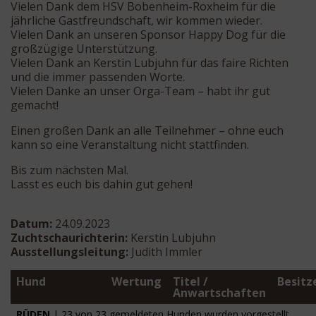
Vielen Dank dem HSV Bobenheim-Roxheim für die
jährliche Gastfreundschaft, wir kommen wieder.
Vielen Dank an unseren Sponsor Happy Dog für die
großzügige Unterstützung.
Vielen Dank an Kerstin Lubjuhn für das faire Richten
und die immer passenden Worte.
Vielen Danke an unser Orga-Team – habt ihr gut
gemacht!
Einen großen Dank an alle Teilnehmer – ohne euch
kann so eine Veranstaltung nicht stattfinden.
Bis zum nächsten Mal.
Lasst es euch bis dahin gut gehen!
Datum:
24.09.2023
Zuchtschaurichterin:
Kerstin Lubjuhn
Ausstellungsleitung:
Judith Immler
Hund
Wertung
Titel /
Besitze
Anwartschaften
RÜDEN
| 23 von 23 gemeldeten Hunden wurden vorgestellt