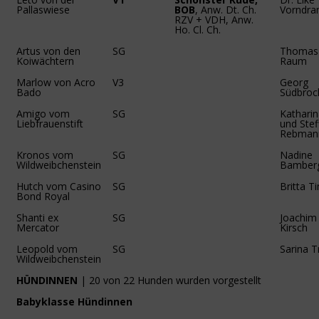
Pallaswiese
BOB
, Anw. Dt. Ch.
Vorndra
RZV + VDH, Anw.
Ho. Cl. Ch.
Artus von den
SG
Thomas
Koiwächtern
Raum
Marlow von Acro
V3
Georg
Bado
Südbroc
Amigo vom
SG
Kathari
Liebfrauenstift
und Stef
Rebman
Kronos vom
SG
Nadine
Wildweibchenstein
Bamber
Hutch vom Casino
SG
Britta 
Bond Royal
Shanti ex
SG
Joachim
Mercator
Kirsch
Leopold vom
SG
Sarina T
Wildweibchenstein
HÜNDINNEN
| 20 von 22 Hunden wurden vorgestellt
Babyklasse Hündinnen