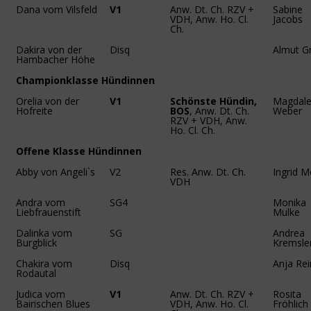
Dana vom Vilsfeld
V1
Anw. Dt. Ch. RZV +
Sabine
VDH, Anw. Ho. Cl.
Jacobs
Ch.
Dakira von der
Disq
Almut G
Hambacher Höhe
Championklasse Hündinnen
Orelia von der
V1
Schönste Hündin,
Magdal
Hofreite
BOS
, Anw. Dt. Ch.
Weber
RZV + VDH, Anw.
Ho. Cl. Ch.
Offene Klasse Hündinnen
Abby von Angeli`s
V2
Res. Anw. Dt. Ch.
Ingrid M
VDH
Andra vom
SG4
Monika
Liebfrauenstift
Mulke
Dalinka vom
SG
Andrea
Burgblick
Kremsle
Chakira vom
Disq
Anja Rei
Rodautal
Judica vom
V1
Anw. Dt. Ch. RZV +
Rosita
Bairischen Blues
VDH, Anw. Ho. Cl.
Fröhlich