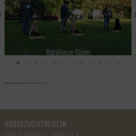
Babyklasse Rüden
Beitrag eingestellt vom presse.
rms
RASSEZUCHTVEREIN
FÜR HOVAWART-HUNDE E.V.