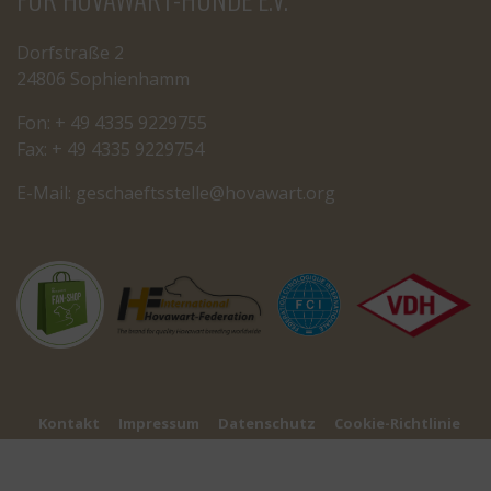
Dorfstraße 2
24806 Sophienhamm
Fon: + 49 4335 9229755
Fax: + 49 4335 9229754
E-Mail:
cseg
tfeah
letss
oh@el
rawav
gro.t
Kontakt
Impressum
Datenschutz
Cookie-Richtlinie