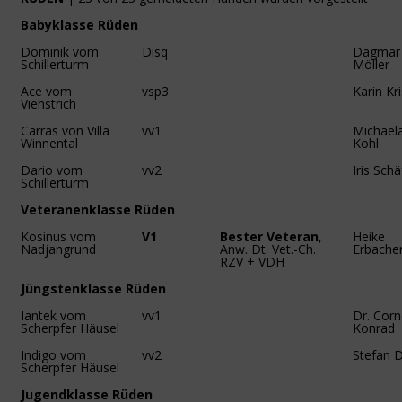
Babyklasse Rüden
Dominik vom
Disq
Dagmar
Schillerturm
Möller
Ace vom
vsp3
Karin Kr
Viehstrich
Carras von Villa
vv1
Michael
Winnental
Kohl
Dario vom
vv2
Iris Schä
Schillerturm
Veteranenklasse Rüden
Kosinus vom
V1
Bester Veteran
,
Heike
Nadjangrund
Anw. Dt. Vet.-Ch.
Erbache
RZV + VDH
Jüngstenklasse Rüden
Iantek vom
vv1
Dr. Corn
Scherpfer Häusel
Konrad
Indigo vom
vv2
Stefan 
Scherpfer Häusel
Jugendklasse Rüden