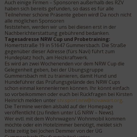
Auch einige Firmen – Sponsoren außerhalb des RZV
haben sich bereits gefunden, so dass es für alle
Teilnehmer schöne Präsente geben wird! Da noch nicht
alle möglichen Sponsoren
feststehen, werden wir uns bei diesen erst in der
Nachberichterstattung gebührend bedanken.
Tagesadresse NRW Cup und Probetraining:
Homertstraße 19 in 51647 Gummersbach. Die Straße
gegenüber dieser Adresse (fürs Navi) führt zum
Hundeplatz hoch, am Heizkraftwerk.
Es wird an zwei Wochenenden vor dem NRW Cup die
Gelegenheit geben, bei der Übungsgruppe
Gummersbach mit zu trainieren, damit Hund und
Hundeführer das Prüfungsgelände des NRW Cups
schon einmal kennenlernen können. Ihr könnt einfach
so vorbeikommen oder euch bei Rückfragen bei Kirsten
Heinrich melden unter
s
ps.vt
n.tro
oh@wr
rawav
gro.t
.
Die Termine werden alsbald auf der Homepage
veröffentlicht (zu finden unter LG NRW – News).
Wer evtl. mit dem Wohnwagen/ Wohnmobil kommen
möchte oder ein Hotelzimmer benötigt, meldet sich
bitte zeitig bei Jochen Demmer von der ÜG