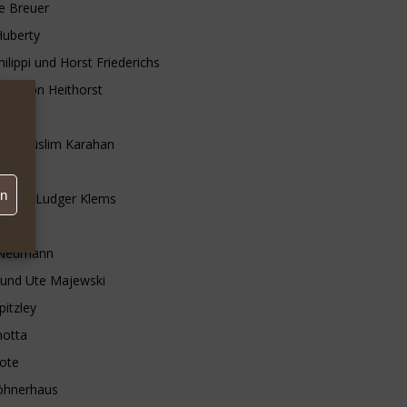
re Breuer
Huberty
ilippi und Horst Friederichs
nd Leon Heithorst
llers
und Müslim Karahan
 Brey
en
ne und Ludger Klems
a Neumann
 und Ute Majewski
pitzley
hotta
ote
öhnerhaus