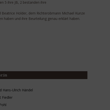
n 5 ihre JB, 2 bestanden ihre
nd Beatrice Holder, dem Richterobmann Michael Kunze
en haben und ihre Beurteilung genau erklärt haben.
r:in
d Hans-Ulrich Händel
t Fiedler
Pohl