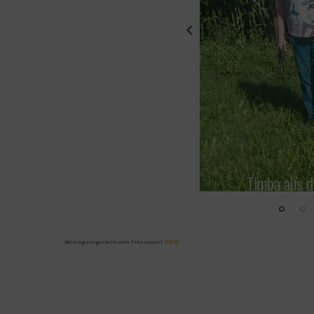
Timba aus d
Beitrag eingestellt vom Pressewart
NRW