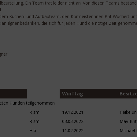
urteilung. Ein Team trat leider nicht an. Von diesen Teams bestande
.
wie dem Küchen- und Aufbauteam, den Körmeisterinnen Brit Wuchert u
tian Ilgner bedanken, die sich für jeden Hund die nötige Zeit genomm
gner
Wurftag
Besitze
eten Hunden teilgenommen
R sm
19.12.2021
Heike un
R sm
03.03.2022
May-Brit
H b
11.02.2022
Michael 