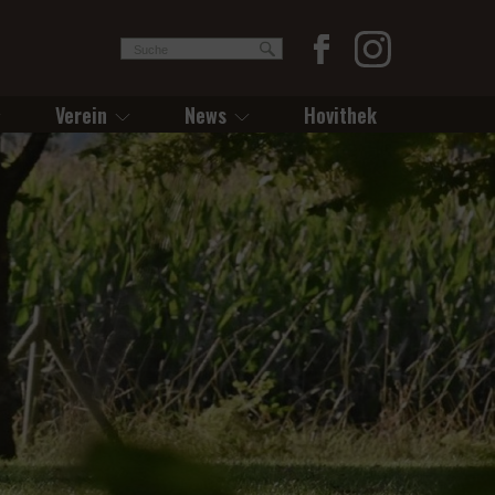
Verein
News
Hovithek