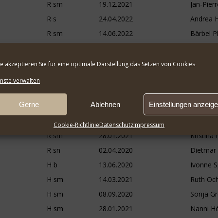
R sm
19.12.2021
Jan-Pier
R s
24.04.2022
Andrea 
R sm
14.06.2022
Bärbel Ph
H sm
26.04.2022
Ariane u
H b
14.06.2022
Ulrich Mü
te akzeptieren Sie für eine optimale Darstellung das Setzen von Cookies
R sm
18.12.2021
Marion 
nste verwalten
H sm
21.05.2022
Susanne
Gerne
Ablehnen
Einstellungen anzeig
H b
22.05.2022
Christia
12 gemeldeten Hunden teilgenommen
Cookie-Richtlinie
Datenschutz
Impressum
R sm
28.01.2021
Kristin
R sn
02.04.2020
Dietmar
H b
13.06.2020
Ivonne S
H sm
14.03.2021
Ruth Oc
H sm
08.09.2020
Sonja Gr
H sm
28.01.2021
Nanni H