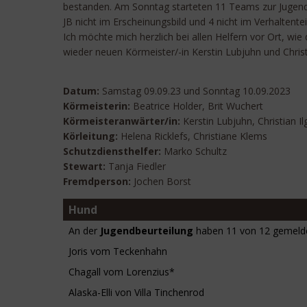
bestanden. Am Sonntag starteten 11 Teams zur Jugendbe
JB nicht im Erscheinungsbild und 4 nicht im Verhaltenteil
Ich möchte mich herzlich bei allen Helfern vor Ort, 
wieder neuen Körmeister/-in Kerstin Lubjuhn und Chris
Datum:
Samstag 09.09.23 und Sonntag 10.09.2023
Körmeisterin:
Beatrice Holder, Brit Wuchert
Körmeisteranwärter/in:
Kerstin Lubjuhn, Christian Il
Körleitung:
Helena Ricklefs, Christiane Klems
Schutzdiensthelfer:
Marko Schultz
Stewart:
Tanja Fiedler
Fremdperson:
Jochen Borst
Hund
An der
Jugendbeurteilung
haben 11 von 12 gemeld
Joris vom Teckenhahn
Chagall vom Lorenzius*
Alaska-Elli von Villa Tinchenrod