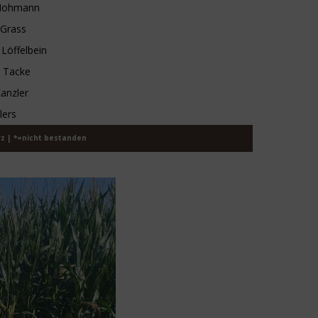
 Hohmann
 Grass
Löffelbein
s Tacke
Kanzler
lers
z | *=nicht bestanden