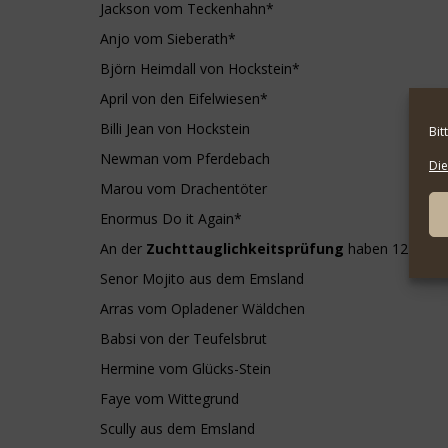
Jackson vom Teckenhahn*
Anjo vom Sieberath*
Björn Heimdall von Hockstein*
April von den Eifelwiesen*
Billi Jean von Hockstein
Bit
Newman vom Pferdebach
Die
Marou vom Drachentöter
Enormus Do it Again*
An der
Zuchttauglichkeitsprüfung
haben 12 von 
Senor Mojito aus dem Emsland
Arras vom Opladener Wäldchen
Babsi von der Teufelsbrut
Hermine vom Glücks-Stein
Faye vom Wittegrund
Scully aus dem Emsland