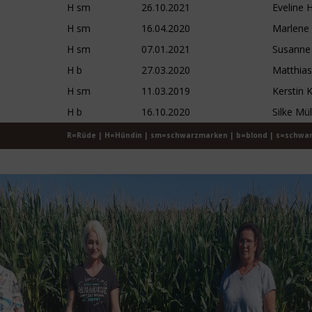
H sm
26.10.2021
Eveline
H sm
16.04.2020
Marlene
H sm
07.01.2021
Susanne 
H b
27.03.2020
Matthia
H sm
11.03.2019
Kerstin 
H b
16.10.2020
Silke Mül
R=Rüde | H=Hündin | sm=schwarzmarken | b=blond | s=schwar