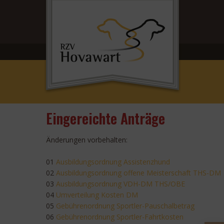
Eingereichte Anträge
Änderungen vorbehalten:
01
Ausbildungsordnung Assistenzhund
02
Ausbildungsordnung offene Meisterschaft THS-DM
03
Ausbildungsordnung VDH-DM THS/OBE
04
Umverteilung Kosten DM
05
Gebührenordnung Sportler-Pauschalbetrag
06
Gebührenordnung Sportler-Fahrtkosten