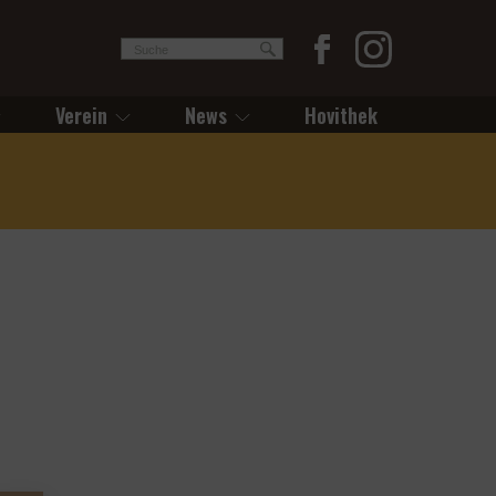
Verein
News
Hovithek