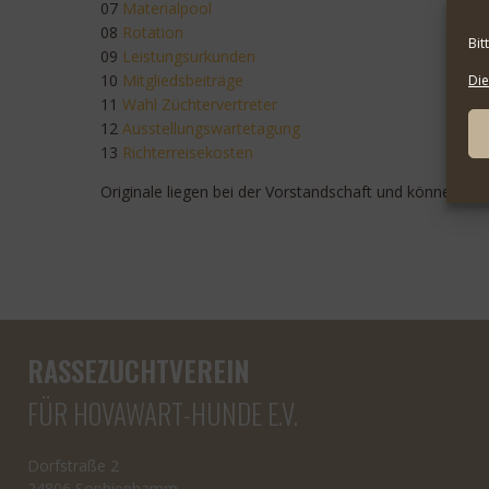
07
Materialpool
08
Rotation
Bit
09
Leistungsurkunden
10
Mitgliedsbeiträge
Die
11
Wahl Züchtervertreter
12
Ausstellungswartetagung
13
Richterreisekosten
Originale liegen bei der Vorstandschaft und können a
RASSEZUCHTVEREIN
FÜR HOVAWART-HUNDE E.V.
Dorfstraße 2
24806 Sophienhamm