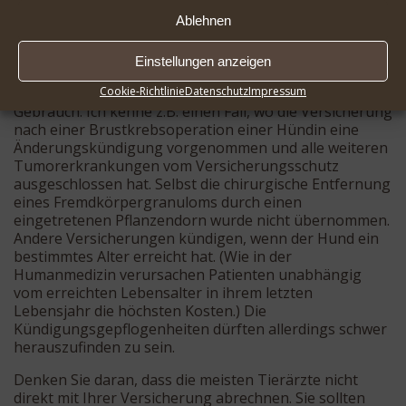
Tierkrankenversicherungen beide Vertragspartner
nach jedem Schadensfall (also bei jeder eingereichten
Ablehnen
Rechnung) ein Sonderkündigungsrecht. Das ist genau
so wie bei der Haftpflichtversicherung für Ihren Hund
Einstellungen anzeigen
oder Ihr Auto. Manche Versicherungen machen von
Cookie-Richtlinie
Datenschutz
Impressum
ihrem Kündigungsrecht im Schadensfall sofort
Gebrauch. Ich kenne z.B. einen Fall, wo die Versicherung
nach einer Brustkrebsoperation einer Hündin eine
Änderungskündigung vorgenommen und alle weiteren
Tumorerkrankungen vom Versicherungsschutz
ausgeschlossen hat. Selbst die chirurgische Entfernung
eines Fremdkörpergranuloms durch einen
eingetretenen Pflanzendorn wurde nicht übernommen.
Andere Versicherungen kündigen, wenn der Hund ein
bestimmtes Alter erreicht hat. (Wie in der
Humanmedizin verursachen Patienten unabhängig
vom erreichten Lebensalter in ihrem letzten
Lebensjahr die höchsten Kosten.) Die
Kündigungsgepflogenheiten dürften allerdings schwer
herauszufinden zu sein.
Denken Sie daran, dass die meisten Tierärzte nicht
direkt mit Ihrer Versicherung abrechnen. Sie sollten