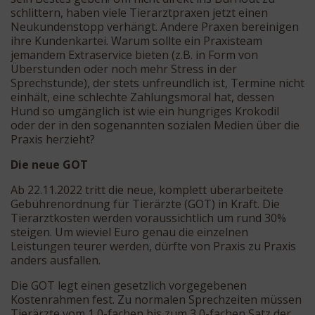
schlittern, haben viele Tierarztpraxen jetzt einen
Neukundenstopp verhängt. Andere Praxen bereinigen
ihre Kundenkartei. Warum sollte ein Praxisteam
jemandem Extraservice bieten (z.B. in Form von
Überstunden oder noch mehr Stress in der
Sprechstunde), der stets unfreundlich ist, Termine nicht
einhält, eine schlechte Zahlungsmoral hat, dessen
Hund so umgänglich ist wie ein hungriges Krokodil
oder der in den sogenannten sozialen Medien über die
Praxis herzieht?
Die neue GOT
Ab 22.11.2022 tritt die neue, komplett überarbeitete
Gebührenordnung für Tierärzte (GOT) in Kraft. Die
Tierarztkosten werden voraussichtlich um rund 30%
steigen. Um wieviel Euro genau die einzelnen
Leistungen teurer werden, dürfte von Praxis zu Praxis
anders ausfallen.
Die GOT legt einen gesetzlich vorgegebenen
Kostenrahmen fest. Zu normalen Sprechzeiten müssen
Tierärzte vom 1,0-fachen bis zum 3,0-fachen Satz der