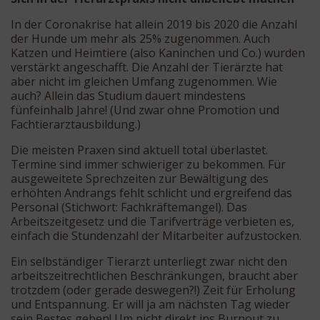
In der Coronakrise hat allein 2019 bis 2020 die Anzahl
der Hunde um mehr als 25% zugenommen. Auch
Katzen und Heimtiere (also Kaninchen und Co.) wurden
verstärkt angeschafft. Die Anzahl der Tierärzte hat
aber nicht im gleichen Umfang zugenommen. Wie
auch? Allein das Studium dauert mindestens
fünfeinhalb Jahre! (Und zwar ohne Promotion und
Fachtierarztausbildung.)
Die meisten Praxen sind aktuell total überlastet.
Termine sind immer schwieriger zu bekommen. Für
ausgeweitete Sprechzeiten zur Bewältigung des
erhöhten Andrangs fehlt schlicht und ergreifend das
Personal (Stichwort: Fachkräftemangel). Das
Arbeitszeitgesetz und die Tarifverträge verbieten es,
einfach die Stundenzahl der Mitarbeiter aufzustocken.
Ein selbständiger Tierarzt unterliegt zwar nicht den
arbeitszeitrechtlichen Beschränkungen, braucht aber
trotzdem (oder gerade deswegen?!) Zeit für Erholung
und Entspannung. Er will ja am nächsten Tag wieder
sein Bestes geben! Um nicht direkt ins Burnout zu