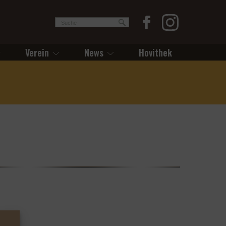
Verein
News
Hovithek