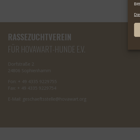
Bit
Die
RASSEZUCHTVEREIN
FÜR HOVAWART-HUNDE E.V.
Dorfstraße 2
24806 Sophienhamm
Fon: + 49 4335 9229755
Fax: + 49 4335 9229754
E-Mail:
cseg
tfeah
letss
oh@el
rawav
gro.t