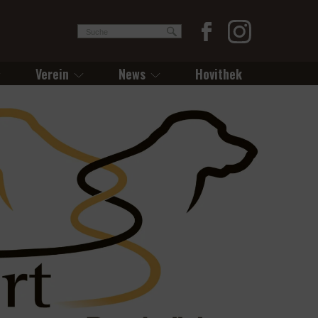
Verein
News
Hovithek