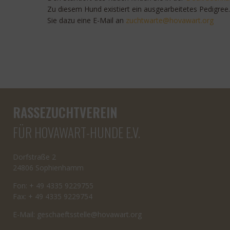
Zu diesem Hund existiert ein ausgearbeitetes Pedigre
Sie dazu eine E-Mail an
cuz
rawth
oh@et
rawav
gro.t
RASSEZUCHTVEREIN
FÜR HOVAWART-HUNDE E.V.
Dorfstraße 2
24806 Sophienhamm
Fon: + 49 4335 9229755
Fax: + 49 4335 9229754
E-Mail:
cseg
tfeah
letss
oh@el
rawav
gro.t