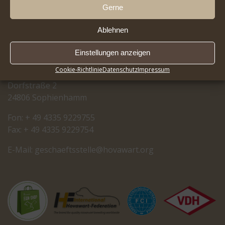
Gerne
Ablehnen
RASSEZUCHTVEREIN
Einstellungen anzeigen
FÜR HOVAWART-HUNDE E.V.
Cookie-Richtlinie
Datenschutz
Impressum
Dorfstraße 2
24806 Sophienhamm
Fon: + 49 4335 9229755
Fax: + 49 4335 9229754
E-Mail:
cseg
tfeah
letss
oh@el
rawav
gro.t