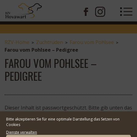
RZV-Home
Zuchtrüden
Farou vom Pohlsee
>
>
>
Farou vom Pohlsee – Pedigree
FAROU VOM POHLSEE –
PEDIGREE
Dieser Inhalt ist passwortgeschützt. Bitte gib unten das
Passwort ein, um ihn anzeigen zu können.
Bitte akzeptieren Sie für eine optimale Darstellung das Setzen von
Passwort:
Cookies
Dienste verwalten