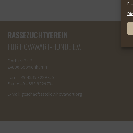
Bit
Die
RASSEZUCHTVEREIN
FÜR HOVAWART-HUNDE E.V.
Dorfstraße 2
24806 Sophienhamm
Fon: + 49 4335 9229755
Fax: + 49 4335 9229754
E-Mail:
cseg
tfeah
letss
oh@el
rawav
gro.t