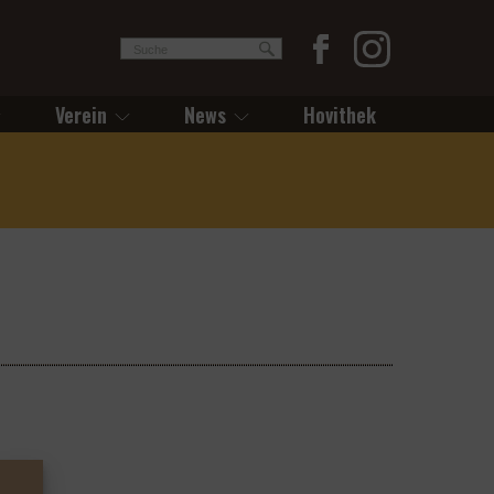
Verein
News
Hovithek