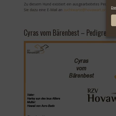
Zu diesem Hund existiert ein ausgearbeitetes Pedigre
Die
Sie dazu eine E-Mail an
cuz
rawth
oh@et
rawav
gro.t
Cyras vom Bärenbest – Pedigree