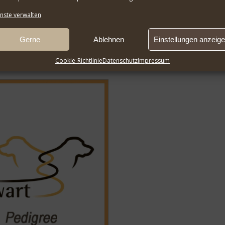
e. Das Pedigree ist passwortgeschützt! Das Passwort erhalten Zücht
nste verwalten
Gerne
Ablehnen
Einstellungen anzeig
Cookie-Richtlinie
Datenschutz
Impressum