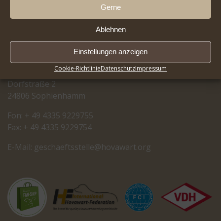
Gerne
Ablehnen
RASSEZUCHTVEREIN
Einstellungen anzeigen
FÜR HOVAWART-HUNDE E.V.
Cookie-Richtlinie
Datenschutz
Impressum
Dorfstraße 2
24806 Sophienhamm
Fon: + 49 4335 9229755
Fax: + 49 4335 9229754
E-Mail:
cseg
tfeah
letss
oh@el
rawav
gro.t