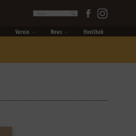
Verein
News
Hovithek